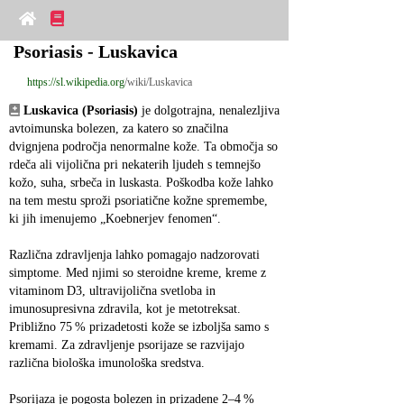
Psoriasis - Luskavica
https://sl.wikipedia.org
/wiki/Luskavica
Luskavica (Psoriasis)
 je dolgotrajna, nenalezljiva 
avtoimunska bolezen, za katero so značilna 
dvignjena področja nenormalne kože. Ta območja so 
rdeča ali vijolična pri nekaterih ljudeh s temnejšo 
kožo, suha, srbeča in luskasta. Poškodba kože lahko 
na tem mestu sproži psoriatične kožne spremembe, 
ki jih imenujemo „Koebnerjev fenomen“.
Različna zdravljenja lahko pomagajo nadzorovati 
simptome. Med njimi so steroidne kreme, kreme z 
vitaminom D3, ultravijolična svetloba in 
imunosupresivna zdravila, kot je metotreksat. 
Približno 75 % prizadetosti kože se izboljša samo s 
kremami. Za zdravljenje psorijaze se razvijajo 
različna biološka imunološka sredstva.
Psorijaza je pogosta bolezen in prizadene 2–4 % 