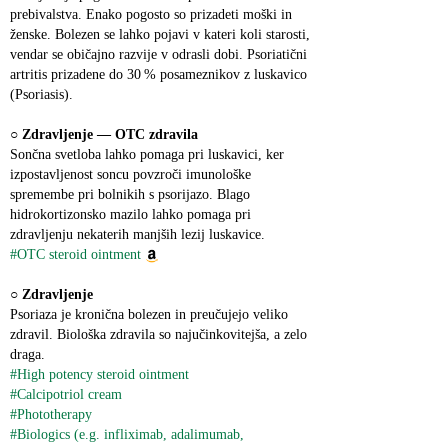
prebivalstva. Enako pogosto so prizadeti moški in 
ženske. Bolezen se lahko pojavi v kateri koli starosti, 
vendar se običajno razvije v odrasli dobi. Psoriatični 
artritis prizadene do 30 % posameznikov z luskavico 
(Psoriasis).
○ 
Zdravljenje ― OTC zdravila
Sončna svetloba lahko pomaga pri luskavici, ker 
izpostavljenost soncu povzroči imunološke 
spremembe pri bolnikih s psorijazo. Blago 
hidrokortizonsko mazilo lahko pomaga pri 
zdravljenju nekaterih manjših lezij luskavice.
#OTC steroid ointment
○ 
Zdravljenje
Psoriaza je kronična bolezen in preučujejo veliko 
zdravil. Biološka zdravila so najučinkovitejša, a zelo 
draga.
#High potency steroid ointment
#Calcipotriol cream
#Phototherapy
#Biologics (e.g. infliximab, adalimumab, 