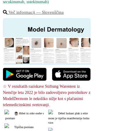
secukinumab, ustekinumab)
Več informacij ― Slovenščina
☆ V rezultatih raziskave Stiftung Warentest iz 
Nemčije leta 2022 je bilo zadovoljstvo potrošnikov z 
ModelDermom le nekoliko nižje kot s plačanimi 
telemedicinskimi svetovanji.
 Hrbet in roke osebe s
Debel luskast plak z erite
 psoriazo
mom je tipična manifestacija luska
vice.
Tipična psoriaza