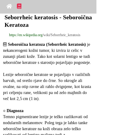
Seborrheic keratosis - Seboroična 
Keratoza
https://en.wikipedia.org
/wiki/Seborrheic_keratosis
Seboroična keratoza (Seborrheic keratosis)
 je 
nekancerogeni kožni tumor, ki izvira iz celic v 
zunanji plasti kože. Tako kot solarni lentigo se tudi 
seboroične keratoze s starostjo pojavljajo pogosteje.
Lezije seboroične keratoze se pojavljajo v različnih 
barvah, od svetlo rjave do črne. So okrogle ali 
ovalne, na otip ravne ali rahlo dvignjene, kot krasta 
pri celjenju rane, velikosti pa od zelo majhnih do 
več kot 2,5 cm (1 in).
○ 
Diagnoza
Temno pigmentirane lezije je težko razlikovati od 
nodularnih melanomov. Poleg tega je lahko tanke 
seboroične keratoze na koži obraza zelo težko 
razlikovati od lentigo maligna tudi z 