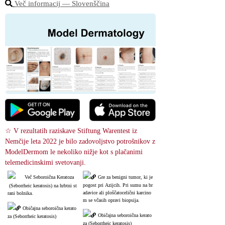
Več informacij ― Slovenščina
☆ V rezultatih raziskave Stiftung Warentest iz 
Nemčije leta 2022 je bilo zadovoljstvo potrošnikov z 
ModelDermom le nekoliko nižje kot s plačanimi 
telemedicinskimi svetovanji.
Več Seboroična Keratoza
Gre za benigni tumor, ki je 
pogost pri Azijcih. Pri sumu na br
 (Seborrheic keratosis) na hrbtni st
adavice ali ploščatocelični karcino
rani bolnika.
m se včasih opravi biopsija.
Običajna seboroična kerato
Običajna seboroična kerato
za (Seborrheic keratosis)
za (Seborrheic keratosis)