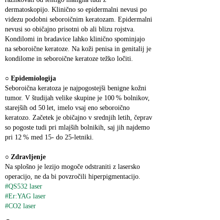
dermatoskopijo. Klinično so epidermalni nevusi po 
videzu podobni seboroičnim keratozam. Epidermalni 
nevusi so običajno prisotni ob ali blizu rojstva. 
Kondilomi in bradavice lahko klinično spominjajo 
na seboroične keratoze. Na koži penisa in genitalij je 
kondilome in seboroične keratoze težko ločiti.
○ 
Epidemiologija
Seboroična keratoza je najpogostejši benigne kožni 
tumor. V študijah velike skupine je 100 % bolnikov, 
starejših od 50 let, imelo vsaj eno seboroično 
keratozo. Začetek je običajno v srednjih letih, čeprav 
so pogoste tudi pri mlajših bolnikih, saj jih najdemo 
pri 12 % med 15‑ do 25‑letniki.
○ 
Zdravljenje
Na splošno je lezijo mogoče odstraniti z lasersko 
operacijo, ne da bi povzročili hiperpigmentacijo.
#QS532 laser
#Er:YAG laser
#CO2 laser