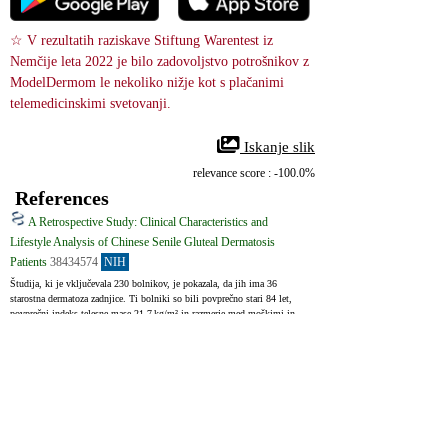
☆ V rezultatih raziskave Stiftung Warentest iz 
Nemčije leta 2022 je bilo zadovoljstvo potrošnikov z 
ModelDermom le nekoliko nižje kot s plačanimi 
telemedicinskimi svetovanji.
 Iskanje slik
relevance score : -100.0%
References
A Retrospective Study: Clinical Characteristics and
Lifestyle Analysis of Chinese Senile Gluteal Dermatosis
Patients
38434574
NIH
Študija, ki je vključevala 230 bolnikov, je pokazala, da jih ima 36 
starostna dermatoza zadnjice. Ti bolniki so bili povprečno stari 84 let, 
povprečni indeks telesne mase 21,7 kg/m² in razmerje med moškimi in 
ženskami 2 : 1. Pojav bolezni je bil pomembno povezan s starostjo, 
spolom, indeksom telesne mase, časom sedenja, vrsto uporabljenega stola 
in hipertenzijo. Daljša obdobja sedenja ter pogosta uporaba bambusovih 
stolov so bili povezani s hujšimi poškodbami. Histopatološke spremembe 
so bile nespecifične. Splošni tretmaji, kot so izboljšanje življenjskega 
sloga, uporaba zračnih blazin za zmanjšanje pritiska, krema s salicilno 
kislino in vlažilne kreme, lahko ublažijo kožne lezije.
A total of 230 patients were included, of which 36 were diagnosed with 