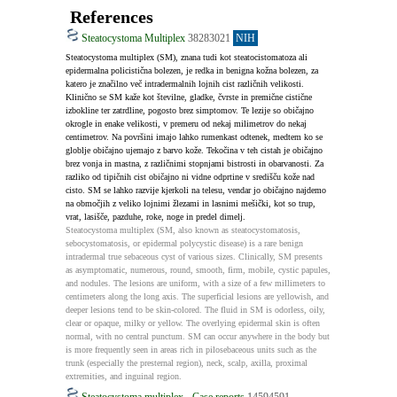
References
Steatocystoma Multiplex
38283021
NIH
Steatocystoma multiplex (SM), znana tudi kot steatocistomatoza ali 
epidermalna policistična bolezen, je redka in benigna kožna bolezen, za 
katero je značilno več intradermalnih lojnih cist različnih velikosti. 
Klinično se SM kaže kot številne, gladke, čvrste in premične cistične 
izbokline ter zatrdline, pogosto brez simptomov. Te lezije so običajno 
okrogle in enake velikosti, v premeru od nekaj milimetrov do nekaj 
centimetrov. Na površini imajo lahko rumenkast odtenek, medtem ko se 
globlje običajno ujemajo z barvo kože. Tekočina v teh cistah je običajno 
brez vonja in mastna, z različnimi stopnjami bistrosti in obarvanosti. Za 
razliko od tipičnih cist običajno ni vidne odprtine v središču kože nad 
cisto. SM se lahko razvije kjerkoli na telesu, vendar jo običajno najdemo 
na območjih z veliko lojnimi žlezami in lasnimi mešički, kot so trup, 
vrat, lasišče, pazduhe, roke, noge in predel dimelj.
Steatocystoma multiplex (SM, also known as steatocystomatosis, 
sebocystomatosis, or epidermal polycystic disease) is a rare benign 
intradermal true sebaceous cyst of various sizes. Clinically, SM presents 
as asymptomatic, numerous, round, smooth, firm, mobile, cystic papules, 
and nodules. The lesions are uniform, with a size of a few millimeters to 
centimeters along the long axis. The superficial lesions are yellowish, and 
deeper lesions tend to be skin-colored. The fluid in SM is odorless, oily, 
clear or opaque, milky or yellow. The overlying epidermal skin is often 
normal, with no central punctum. SM can occur anywhere in the body but 
is more frequently seen in areas rich in pilosebaceous units such as the 
trunk (especially the presternal region), neck, scalp, axilla, proximal 
extremities, and inguinal region.