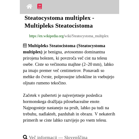
Steatocystoma multiplex - 
Multipleks Steatocistoma
https://en.wikipedia.org
/wiki/Steatocystoma_multiplex
Multipleks Steatocistoma (Steatocystoma 
multiplex)
 je benigna, avtosomno dominantna 
prirojena bolezen, ki povzroča več cist na telesu 
osebe. Ciste so večinoma majhne (2–20 mm), lahko 
pa imajo premer več centimetrov. Ponavadi so 
mehke do čvrste, polprosojne izbokline in vsebujejo 
oljnato rumeno tekočino.
Začetek v puberteti je najverjetneje posledica 
hormonskega dražljaja pilosebacealne enote. 
Najpogosteje nastanejo na prsih, lahko pa tudi na 
trebuhu, nadlakteh, pazduhah in obrazu. V nekaterih 
primerih se ciste lahko razvijejo po vsem telesu.
Več informacij ― Slovenščina