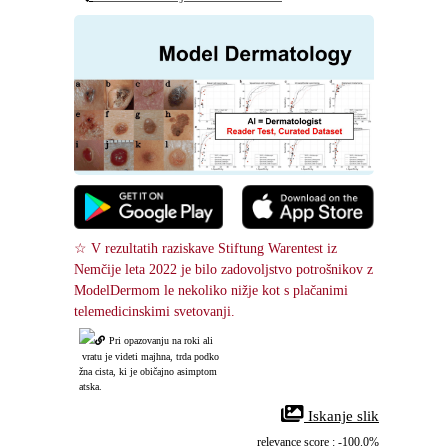
☆ V rezultatih raziskave Stiftung Warentest iz 
Nemčije leta 2022 je bilo zadovoljstvo potrošnikov z 
ModelDermom le nekoliko nižje kot s plačanimi 
telemedicinskimi svetovanji.
Pri opazovanju na roki ali
 vratu je videti majhna, trda podko
žna cista, ki je običajno asimptom
atska.
 Iskanje slik
relevance score : -100.0%