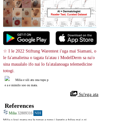
☆ I le 2022 Stiftung Warentest i'uga mai Siamani, o 
le fa'amalieina o tagata fa'atau i ModelDerm sa na'o 
sina maualalo ifo nai lo fa'atalanoaga telemedicine 
totogi.
Milia e sili atu ona tupu p
e a e mimilo soo ou mata.
 Su'ega ata
References
Milia
32809316
NIH
Milia o kosi mama ma le tumau e tumu i keratin e foliga mai o ni 
patupatu laiti, malo, pa'epa'e. E masani ona aliali mai i fuifui i luga o 
foliga ae e mafai foi ona tupu i isi vaega o le tino e pei o le fatafata pito i 
luga, lima, ma le itutinosa. E lua ituaiga autu. O le milia muamua e 
masani ona i ai i le taimi e fanau mai ai, e aliali mai i luga o vaega e pei o 