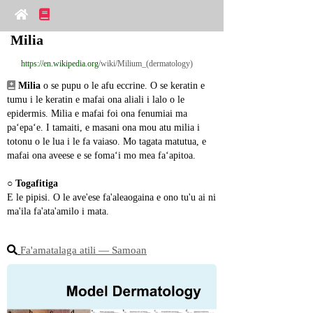
Milia
https://en.wikipedia.org
/wiki/Milium_(dermatology)
Milia
 o se pupu o le afu eccrine. O se keratin e 
tumu i le keratin e mafai ona aliali i lalo o le 
epidermis. Milia e mafai foi ona fenumiai ma 
paʻepaʻe. I tamaiti, e masani ona mou atu milia i 
totonu o le lua i le fa vaiaso. Mo tagata matutua, e 
mafai ona aveese e se fomaʻi mo mea faʻapitoa.
○ 
Togafitiga
E le pipisi. O le ave'ese fa'aleaogaina e ono tu'u ai ni 
ma'ila fa'ata'amilo i mata.
Fa'amatalaga atili ― Samoan