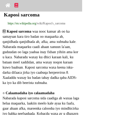
Kaposi sarcoma
https://en.wikipedia.org
/wiki/Kaposi's_sarcoma
Kaposi sarcoma
 waa nooc kansar ah oo ka 
samaysan kara tiro badan oo maqaarka ah, 
qanjidhada qanjidhada ah, afka, ama xubnaha kale. 
Nabarada maqaarku caadi ahaan xanuun la'aan, 
guduudan oo laga yaabaa inay fidsan yihiin ama kor 
u kaca. Nabaradu waxay ku dhici karaan kali, ku 
bataan meel xaddidan, ama waxay noqon karaan 
kuwo baahsan. Kaposi sarcoma waxa keena isku-
darka difaaca jirka iyo caabuqa herpesvirus 8. 
Xaaladdu waxay ku badan tahay dadka qaba AIDS-
ka iyo ka dib beerista xubnaha.
○ 
Calaamadaha iyo calaamadaha
Nabarada kaposi sarcoma sida caadiga ah waxaa laga 
helaa maqaarka, laakiin meelo kale ayaa ku faafa, 
gaar ahaan afka, mareenka caloosha iyo mindhicirka 
iyo habka neefsashada. Kobacdu waxa ay u dhaxayn 