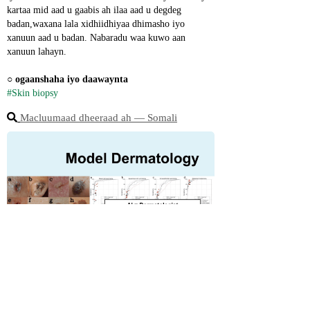
kartaa mid aad u gaabis ah ilaa aad u degdeg 
badan,waxana lala xidhiidhiyaa dhimasho iyo 
xanuun aad u badan. Nabaradu waa kuwo aan 
xanuun lahayn.
○ 
ogaanshaha iyo daawaynta
#Skin biopsy
Macluumaad dheeraad ah ― Somali
☆ Natiijooyinka Stiftung Warentest ee 2022 ee ka 
yimid Jarmalka, ku qanacsanaanta macaamilka ee 