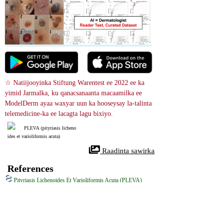
☆ Natiijooyinka Stiftung Warentest ee 2022 ee ka 
yimid Jarmalka, ku qanacsanaanta macaamilka ee 
ModelDerm ayaa waxyar uun ka hooseysay la-talinta 
telemedicine-ka ee lacagta lagu bixiyo.
PLEVA (pityriasis licheno
ides et varioliformis acuta)
 Raadinta sawirka
References
Pityriasis Lichenoides Et Varioliformis Acuta (PLEVA)
36256784
NIH
Pityriasis lichenoides et varioliformis acuta (PLEVA) , sidoo kale loo 
yaqaan cudurka Mucha-Habermann, waa xaalad maqaarka ah oo naadir ah 
oo sababa finan casaan-brown ah oo leh barar qolof leh. Papules-ku waxa 