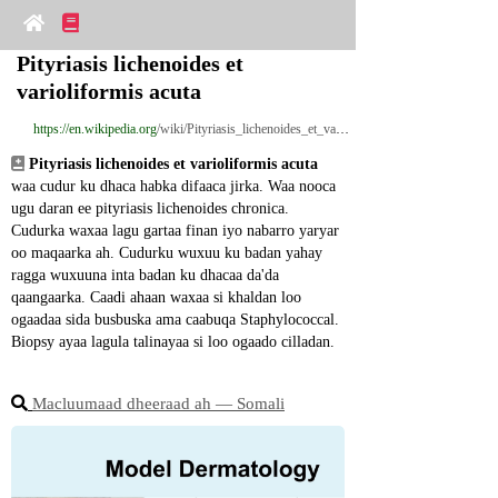
Pityriasis lichenoides et 
varioliformis acuta
https://en.wikipedia.org
/wiki/Pityriasis_lichenoides_et_varioliformis_acuta
Pityriasis lichenoides et varioliformis acuta
waa cudur ku dhaca habka difaaca jirka. Waa nooca 
ugu daran ee pityriasis lichenoides chronica. 
Cudurka waxaa lagu gartaa finan iyo nabarro yaryar 
oo maqaarka ah. Cudurku wuxuu ku badan yahay 
ragga wuxuuna inta badan ku dhacaa da'da 
qaangaarka. Caadi ahaan waxaa si khaldan loo 
ogaadaa sida busbuska ama caabuqa Staphylococcal. 
Biopsy ayaa lagula talinayaa si loo ogaado cilladan.
Macluumaad dheeraad ah ― Somali