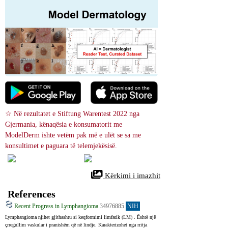
☆ Në rezultatet e Stiftung Warentest 2022 nga 
Gjermania, kënaqësia e konsumatorit me 
ModelDerm ishte vetëm pak më e ulët se sa me 
konsultimet e paguara të telemjekësisë.
 Kërkimi i imazhit
References
Recent Progress in Lymphangioma
34976885
NIH
Lymphangioma njihet gjithashtu si keqformimi limfatik (LM) . Është një 
çrregullim vaskular i pranishëm që në lindje. Karakterizohet nga rritja 