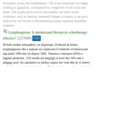
movement, ptosis and exophthalmos. LM of the extremities can trigger 
swelling or gigantism, accompanied by overgrowth of soft tissue and 
bones. LM usually grows slowly and steadily, but under certain 
conditions, such as infection, hormonal changes or trauma, it can grow 
explosively and become a life-threatening disease requiring immediate 
treatment.
Lymphangioma: Is intralesional bleomycin sclerotherapy
effective?
22279495
NIH
Në këtë studim retrospektiv, ne shqyrtuam 24 fëmijë që kishin 
lymphangioma dhe u trajtuan me injeksione të tretësirës së bleomicinës 
nga janari 1999 deri në dhjetor 2004. Shumica e lezioneve (63%) u 
larguan plotësisht, 21% morën një përgjigje të mirë dhe 16% nuk u 
përgjigj mirë. Dy pacientëve iu rikthye tumori më vonë dhe dy të tjerëve 
patën abscese ku iu bënë injeksionet. Për fat të mirë, ne nuk pamë ndonjë 
problem tjetër të madh apo efekt anësor.
This is a retrospective study of 24 children diagnosed with lymphangioma 
and treated with intralesional injection of bleomycin aqueous solution 
from January 1999 to December 2004. Complete resolution was seen in 
63% (15/24) of lesions, 21% (5/24) had good response and 16% (4/24) 
had poor response. The tumour recurred in 2 patients. Two other patients 
had abscess formation at the site of injection. No other serious 
complications or side effects were observed.
Surgical Resection of Acquired Vulvar Lymphangioma
Circumscriptum - Case reports
24665431
NIH
Llojet kryesore të lymphangioma janë si më poshtë - lymphangioma 
circumscriptum, cavernous lymphangioma, cystic hygroma, 
lymphangioendothelioma. Këto përbëjnë rreth 26% të tumoreve beninje 