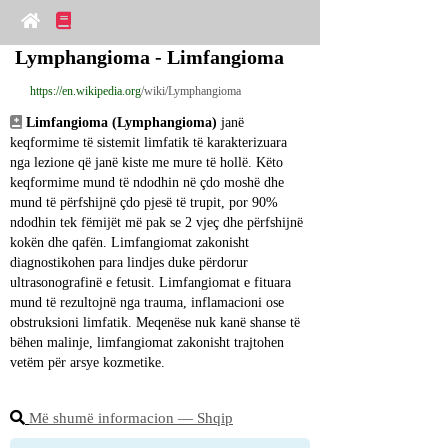
Lymphangioma - Limfangioma
https://en.wikipedia.org
/wiki/Lymphangioma
Limfangioma (Lymphangioma)
 janë 
keqformime të sistemit limfatik të karakterizuara 
nga lezione që janë kiste me mure të hollë. Këto 
keqformime mund të ndodhin në çdo moshë dhe 
mund të përfshijnë çdo pjesë të trupit, por 90% 
ndodhin tek fëmijët më pak se 2 vjeç dhe përfshijnë 
kokën dhe qafën. Limfangiomat zakonisht 
diagnostikohen para lindjes duke përdorur 
ultrasonografinë e fetusit. Limfangiomat e fituara 
mund të rezultojnë nga trauma, inflamacioni ose 
obstruksioni limfatik. Meqenëse nuk kanë shanse të 
bëhen malinje, limfangiomat zakonisht trajtohen 
vetëm për arsye kozmetike.
Më shumë informacion ― Shqip