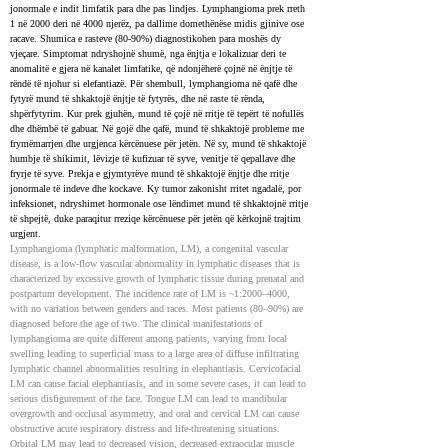
jonormale e indit limfatik para dhe pas lindjes. Lymphangioma prek rreth 
1 në 2000 deri në 4000 njerëz, pa dallime domethënëse midis gjinive ose 
racave. Shumica e rasteve (80-90%) diagnostikohen para moshës dy 
vjeçare. Simptomat ndryshojnë shumë, nga ënjtja e lokalizuar deri te 
anomalitë e gjera në kanalet limfatike, që ndonjëherë çojnë në ënjtje të 
rëndë të njohur si elefantiazë. Për shembull, lymphangioma në qafë dhe 
fytyrë mund të shkaktojë ënjtje të fytyrës, dhe në raste të rënda, 
shpërfytyrim. Kur prek gjuhën, mund të çojë në rritje të tepërt të nofullës 
dhe dhëmbë të gabuar. Në gojë dhe qafë, mund të shkaktojë probleme me 
frymëmarrjen dhe urgjenca kërcënuese për jetën. Në sy, mund të shkaktojë 
humbje të shikimit, lëvizje të kufizuar të syve, venitje të qepallave dhe 
fryrje të syve. Prekja e gjymtyrëve mund të shkaktojë ënjtje dhe rritje 
jonormale të indeve dhe kockave. Ky tumor zakonisht rritet ngadalë, por 
infeksionet, ndryshimet hormonale ose lëndimet mund të shkaktojnë rritje 
të shpejtë, duke paraqitur rreziqe kërcënuese për jetën që kërkojnë trajtim 
urgjent.
Lymphangioma (lymphatic malformation, LM), a congenital vascular 
disease, is a low-flow vascular abnormality in lymphatic diseases that is 
characterized by excessive growth of lymphatic tissue during prenatal and 
postpartum development. The incidence rate of LM is ~1:2000–4000, 
with no variation between genders and races. Most patients (80–90%) are 
diagnosed before the age of two. The clinical manifestations of 
lymphangioma are quite different among patients, varying from local 
swelling leading to superficial mass to a large area of diffuse infiltrating 
lymphatic channel abnormalities resulting in elephantiasis. Cervicofacial 
LM can cause facial elephantiasis, and in some severe cases, it can lead to 
serious disfigurement of the face. Tongue LM can lead to mandibular 
overgrowth and occlusal asymmetry, and oral and cervical LM can cause 
obstructive acute respiratory distress and life-threatening situations. 
Orbital LM may lead to decreased vision, decreased extraocular muscle 