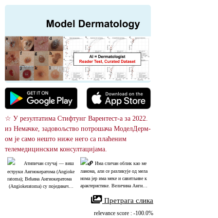
☆ У резултатима Стифтунг Варентест-а за 2022. 
из Немачке, задовољство потрошача МоделДерм-
ом је само нешто ниже него са плаћеним 
телемедицинским консултацијама.
Атипичан случај ― виш
Има сличан облик као ме
ланома, али се разликује од мела
еструки Ангиокератома (Angioke
нома јер има меке и савитљиве к
ratoma); Већина Ангиокератома
арактеристике. Величина Ангиок
 (Angiokeratoma) су појединачне
ератома (Angiokeratoma) је обичн
 лезије.
 Претрага слика
о мања од оне приказане на овој
 слици. Ангиокератома (Angioker
relevance score : -100.0%
atoma) се обично манифестује ка