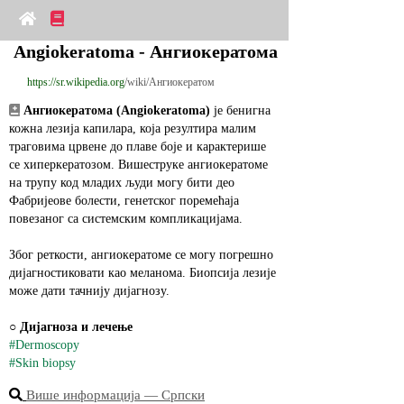
Angiokeratoma - Ангиокератома
https://sr.wikipedia.org
/wiki/Ангиокератом
Ангиокератома (Angiokeratoma)
 је бенигна 
кожна лезија капилара, која резултира малим 
траговима црвене до плаве боје и карактерише 
се хиперкератозом. Вишеструке ангиокератоме 
на трупу код младих људи могу бити део 
Фабријеове болести, генетског поремећаја 
повезаног са системским компликацијама.
Због реткости, ангиокератоме се могу погрешно 
дијагностиковати као меланома. Биопсија лезије 
може дати тачнију дијагнозу.
○ 
Дијагноза и лечење
#Dermoscopy
#Skin biopsy
Више информација ― Српски