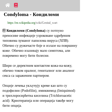
Condyloma - Кондиломи
https://en.wikipedia.org
/wiki/Genital_wart
Кондиломи (Condyloma)
 су потпуно 
преносиве инфекције узроковане одређеним 
типовима хуманог папилома вируса (ХПВ). 
Обично су ружичасте боје и излазе на површину 
коже. Обично изазивају мало симптома, али 
повремено могу бити болесни.
Шири се директним контактом кожа‑на‑кожу, 
обично током оралног, гениталног или аналног 
секса са зараженим партнером.
Опције лечења укључују креме као што су 
подофилин (Podofilin), имиквимод (Imiquimod) 
и трихлоросирћетна киселина (Trichloroacetic 
acid). Криотерапија или операција такође могу 
бити опција.