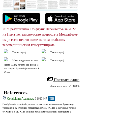
☆ У резултатима Стифтунг Варентест-а за 2022. 
из Немачке, задовољство потрошача МоделДерм-
ом је само нешто ниже него са плаћеним 
телемедицинским консултацијама.
Тежак случај
Тежак случај
Мали кондиломи на тест
Тежак случај
исима. Могу почети као веома м
але папуле браон боје величине 1
-2 мм.
 Претрага слика
relevance score : -100.0%
References
Condyloma Acuminata
31613447
NIH
Condylomata acuminata, опште познате као аногениталне брадавице, 
узроковане су хуманим папилома вирусом (ХПВ), а најчешћи типови 
су ХПВ 6 и 11. ХПВ се шири углавном сексуалним контактом, а 