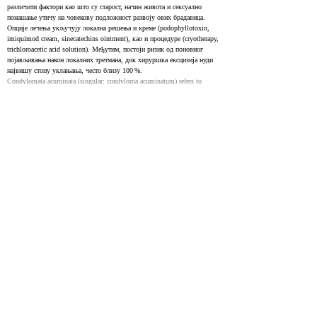
различити фактори као што су старост, начин живота и сексуално 
понашање утичу на човекову подложност развоју ових брадавица. 
Опције лечења укључују локална решења и креме (podophyllotoxin, 
imiquimod cream, sinecatechins ointment), као и процедуре (cryotherapy, 
trichloroacetic acid solution). Међутим, постоји ризик од поновног 
појављивања након локалних третмана, док хируршка ексцизија нуди 
највишу стопу уклањања, често близу 100 %.
Condylomata acuminata (singular: condyloma acuminatum) refers to 
anogenital warts caused by human papillomavirus (HPV). The most 
common strains of HPV that cause anogenital warts are 6 and 11. HPV is 
a double-stranded DNA virus primarily spread through sexual contact. 
Age, lifestyle, and sexual practices all play a role in one's susceptibility to 
developing condyloma acuminata. There are several topical treatment 
options available, including podophyllotoxin solutions and creams, 
imiquimod cream, and sinecatechins ointment. Cryotherapy, 
trichloroacetic acid solution, and several surgical modalities are also 
available treatments. There is a chance for condyloma acuminata to recur 
after topical treatments. Surgical excision is the only available treatment 
with clearance rates close to 100 percent.
Genital Warts
28722914
NIH
Genital warts, такође познат као цондилома ацуминатум, појављује се 
као резултат пунопреносиве инфекције узроковане одређеним типовима 
хуманог папилома вируса (ХПВ). Они су чест признак гениталних 
ХПВ инфекција. Иако око 90 % оних који су изложени ХПВ‑у неће 
развити гениталне брадавице, отприлике 10 % инфицираних особа ће 
пренети вирус. Гениталне брадавице су првенствено узроковане ХПВ 
типовима 6 и 11, међу преко 100 познатих типова ХПВ. ХПВ се шири 
директним контактом кожа‑на‑кожу, обично током сексуалне 
активности. Важно је напоменути да, иако су одређени типови ХПВ‑а 