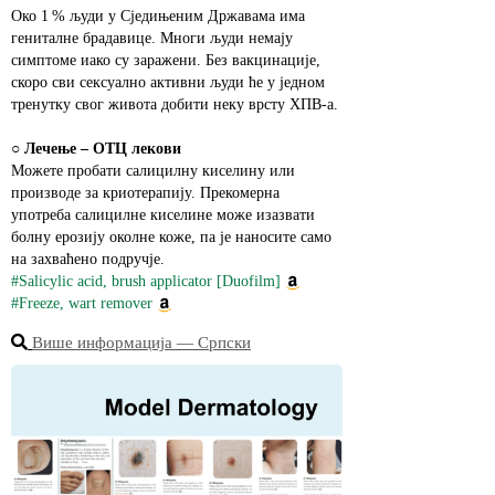
Око 1 % људи у Сједињеним Државама има 
гениталне брадавице. Многи људи немају 
симптоме иако су заражени. Без вакцинације, 
скоро сви сексуално активни људи ће у једном 
тренутку свог живота добити неку врсту ХПВ‑а.
○ 
Лечење – ОТЦ лекови
Можете пробати салицилну киселину или 
производе за криотерапију. Прекомерна 
употреба салицилне киселине може изазвати 
болну ерозију околне коже, па је наносите само 
на захваћено подручје.
#Salicylic acid, brush applicator [Duofilm]
#Freeze, wart remover
Више информација ― Српски