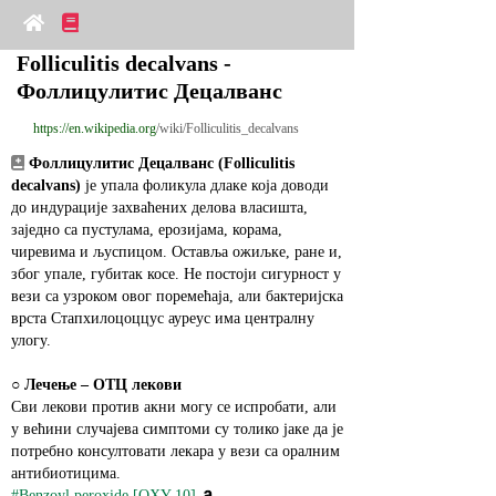
Folliculitis decalvans - 
Фоллицулитис Децалванс
https://en.wikipedia.org
/wiki/Folliculitis_decalvans
Фоллицулитис Децалванс (Folliculitis 
decalvans)
 је упала фоликула длаке која доводи 
до индурације захваћених делова власишта, 
заједно са пустулама, ерозијама, корама, 
чиревима и љуспицом. Оставља ожиљке, ране и, 
због упале, губитак косе. Не постоји сигурност у 
вези са узроком овог поремећаја, али бактеријска 
врста Стапхилоцоццус ауреус има централну 
улогу.
○ 
Лечење – ОТЦ лекови
Сви лекови против акни могу се испробати, али 
у већини случајева симптоми су толико јаке да је 
потребно консултовати лекара у вези са оралним 
антибиотицима.
#Benzoyl peroxide [OXY-10]