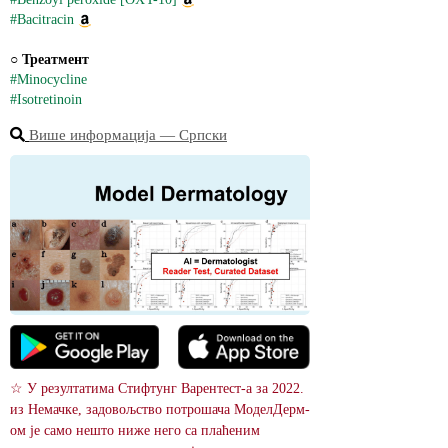
#Bacitracin
○ 
Треатмент
#Minocycline
#Isotretinoin
Више информација ― Српски
☆ У резултатима Стифтунг Варентест-а за 2022. 
из Немачке, задовољство потрошача МоделДерм-
ом је само нешто ниже него са плаћеним 