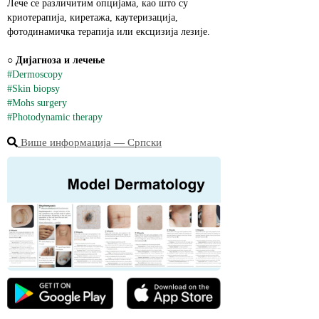
Лече се различитим опцијама, као што су 
криотерапија, киретажа, каутеризација, 
фотодинамичка терапија или ексцизија лезије.
○ 
Дијагноза и лечење
#Dermoscopy
#Skin biopsy
#Mohs surgery
#Photodynamic therapy
Више информација ― Српски