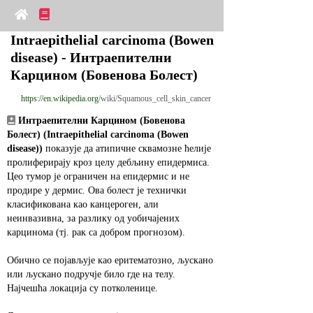
Intraepithelial carcinoma (Bowen 
disease) - Интраепителни 
Карцином (Бовенова Болест)
https://en.wikipedia.org
/wiki/Squamous_cell_skin_cancer
Интраепителни Карцином (Бовенова 
Болест) (Intraepithelial carcinoma (Bowen 
disease))
 показује да атипичне сквамозне ћелије 
пролиферирају кроз целу дебљину епидермиса. 
Цео тумор је ограничен на епидермис и не 
продире у дермис. Ова болест је технички 
класификована као канцероген, али 
неинвазивна, за разлику од уобичајених 
карцинома (тј. рак са добром прогнозом).
Обично се појављује као еритематозно, љускано 
или љускано подручје било где на телу. 
Најчешћа локација су потколенице.