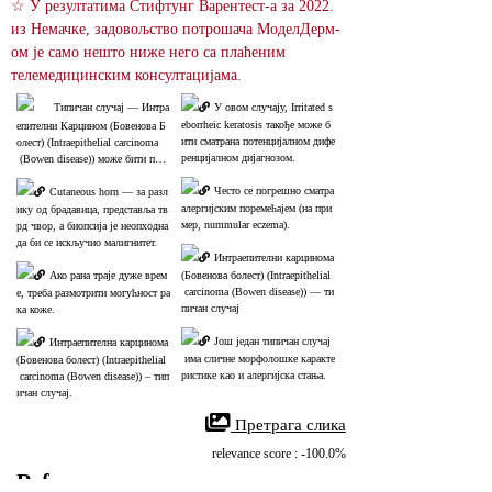
☆ У резултатима Стифтунг Варентест-а за 2022. 
из Немачке, задовољство потрошача МоделДерм-
ом је само нешто ниже него са плаћеним 
телемедицинским консултацијама.
Типичан случај ― Интра
У овом случају, Irritated s
eborrheic keratosis такође може б
епителни Карцином (Бовенова Б
ити сматрана потенцијалном дифе
олест) (Intraepithelial carcinoma
ренцијалном дијагнозом.
 (Bowen disease)) може бити погр
ешно дијагностикован као дуготр
Често се погрешно сматра 
ајан екцем који не сврби.
Cutaneous horn — за разл
алергијским поремећајем (на при
ику од брадавица, представља тв
мер, nummular eczema).
рд чвор, а биопсија је неопходна 
да би се искључио малигнитет.
Интраепителни карцинома 
Ако рана траје дуже врем
(Бовенова болест) (Intraepithelial
 carcinoma (Bowen disease)) — ти
е, треба размотрити могућност ра
пичан случај
ка коже.
Још један типичан случај
Интраепителна карцинома 
 има сличне морфолошке каракте
(Бовенова болест) (Intraepithelial
ристике као и алергијска стања.
 carcinoma (Bowen disease)) – тип
ичан случај.
 Претрага слика
relevance score : -100.0%
References