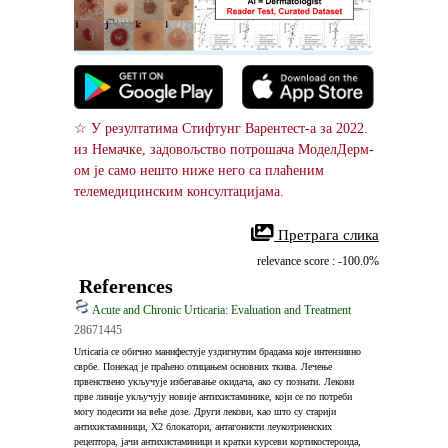
☆ У резултатима Стифтунг Варентест-а за 2022. 
из Немачке, задовољство потрошача МоделДерм-
ом је само нешто ниже него са плаћеним 
телемедицинским консултацијама.
 Претрага слика
relevance score : -100.0%
References
Acute and Chronic Urticaria: Evaluation and Treatment
28671445
Urticaria се обично манифестује уздигнутим брадама које интензивно 
сврбе. Понекад је праћено отицањем основних ткива. Лечење 
првенствено укључује избегавање окидача, ако су познати. Лекови 
прве линије укључују новије антихистаминике, који се по потреби 
могу подесити на веће дозе. Други лекови, као што су старији 
антихистаминици, Х2 блокатори, антагонисти леукотриенских 
рецептора, јачи антихистаминици и кратки курсеви кортикостероида, 