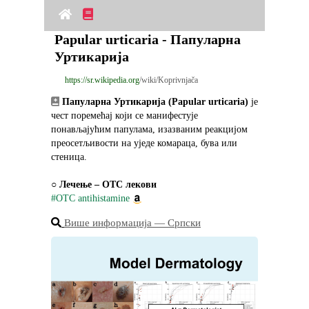
Papular urticaria - Папуларна 
Уртикарија
https://sr.wikipedia.org
/wiki/Koprivnjača
Папуларна Уртикарија (Papular urticaria)
 је 
чест поремећај који се манифестује 
понављајућим папулама, изазваним реакцијом 
преосетљивости на уједе комараца, бува или 
стеница.
○ 
Лечење – OTC лекови
#OTC antihistamine
Више информација ― Српски