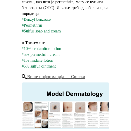
лекови, као што је permethrin, могу се купити 
без рецепта (OTC). Лечење треба да обавља цела 
породица.
#Benzyl benzoate
#Permethrin
#Sulfur soap and cream
○ 
Треатмент
#10% crotamiton lotion
#5% permethrin cream
#1% lindane lotion
#5% sulfur ointment
Више информација ― Српски