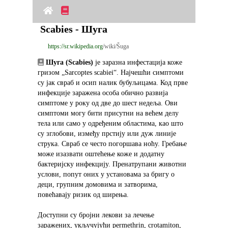
Scabies - Шуга
https://sr.wikipedia.org
/wiki/Šuga
Шуга (Scabies)
 је заразна инфестација коже 
гризом „Sarcoptes scabiei“. Најчешћи симптоми 
су јак свраб и осип налик бубуљицама. Код прве 
инфекције заражена особа обично развија 
симптоме у року од две до шест недеља. Ови 
симптоми могу бити присутни на већем делу 
тела или само у одређеним областима, као што 
су зглобови, између прстију или дуж линије 
струка. Свраб се често погоршава ноћу. Гребање 
може изазвати оштећење коже и додатну 
бактеријску инфекцију. Пренатрупани животни 
услови, попут оних у установама за бригу о 
деци, групним домовима и затворима, 
повећавају ризик од ширења.
Доступни су бројни лекови за лечење 
заражених, укључујући permethrin, crotamiton, 