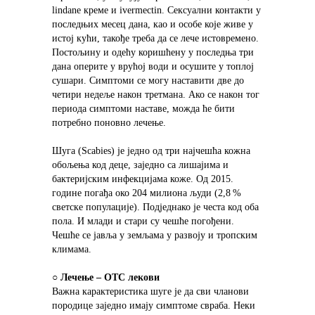
lindane креме и ivermectin. Сексуални контакти у 
последњих месец дана, као и особе које живе у 
истој кући, такође треба да се лече истовремено. 
Постољину и одећу коришћену у последња три 
дана оперите у врућој води и осушите у топлој 
сушари. Симптоми се могу наставити две до 
четири недеље након третмана. Ако се након тог 
периода симптоми наставе, можда ће бити 
потребно поновно лечење.
Шуга (Scabies) је једно од три најчешћа кожна 
обољења код деце, заједно са лишајима и 
бактеријским инфекцијама коже. Од 2015. 
године погађа око 204 милиона људи (2,8 % 
светске популације). Подједнако је честа код оба 
пола. И млади и стари су чешће погођени. 
Чешће се јавља у земљама у развоју и тропским 
климама.
○ 
Лечење – OTC лекови
Важна карактеристика шуге је да сви чланови 
породице заједно имају симптоме свраба. Неки 