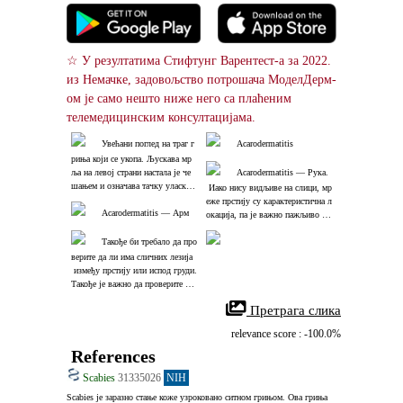
☆ У резултатима Стифтунг Варентест-а за 2022. 
из Немачке, задовољство потрошача МоделДерм-
ом је само нешто ниже него са плаћеним 
телемедицинским консултацијама.
Увећани поглед на траг г
Acarodermatitis
риња који се укопа. Љускава мр
ља на левој страни настала је че
Acarodermatitis ― Рука.
шањем и означава тачку уласка г
 Иако нису видљиве на слици, мр
риња у кожу. Гриња се укопала у 
еже прстију су карактеристична л
горњем десном углу.
Acarodermatitis ― Арм
окација, па је важно пажљиво пр
оверити између прстију.
Такође би требало да про
верите да ли има сличних лезија
 између прстију или испод груди. 
Такође је важно да проверите да
 ли неко у вашој породици такођ
 Претрага слика
е има свраб.
relevance score : -100.0%
References
Scabies
31335026
NIH
Scabies је заразно стање коже узроковано ситном грињом. Ова гриња 