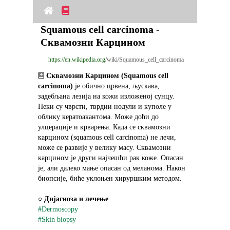
Squamous cell carcinoma - 
Сквамозни Карцином
https://en.wikipedia.org
/wiki/Squamous_cell_carcinoma
Сквамозни Карцином (Squamous cell 
carcinoma)
 је обично црвена, љускава, 
задебљана лезија на кожи изложеној сунцу. 
Неки су чврсти, тврдии нодули и куполе у 
облику кератоакантома. Може доћи до 
улцерације и крварења. Када се сквамозни 
карцином (squamous cell carcinoma) не лечи, 
може се развије у велику масу. Сквамозни 
карцином је други најчешћи рак коже. Опасан 
је, али далеко мање опасан од меланома. Након 
биопсије, биће уклоњен хируршким методом.
○ 
Дијагноза и лечење
#Dermoscopy
#Skin biopsy