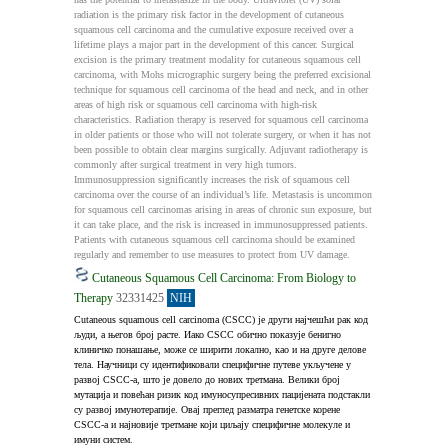
radiation is the primary risk factor in the development of cutaneous 
squamous cell carcinoma and the cumulative exposure received over a 
lifetime plays a major part in the development of this cancer. Surgical 
excision is the primary treatment modality for cutaneous squamous cell 
carcinoma, with Mohs micrographic surgery being the preferred excisional 
technique for squamous cell carcinoma of the head and neck, and in other 
areas of high risk or squamous cell carcinoma with high-risk 
characteristics. Radiation therapy is reserved for squamous cell carcinoma 
in older patients or those who will not tolerate surgery, or when it has not 
been possible to obtain clear margins surgically. Adjuvant radiotherapy is 
commonly after surgical treatment in very high tumors. 
Immunosuppression significantly increases the risk of squamous cell 
carcinoma over the course of an individual’s life. Metastasis is uncommon 
for squamous cell carcinomas arising in areas of chronic sun exposure, but 
it can take place, and the risk is increased in immunosuppressed patients. 
Patients with cutaneous squamous cell carcinoma should be examined 
regularly and remember to use measures to protect from UV damage.
Cutaneous Squamous Cell Carcinoma: From Biology to
Therapy
32331425
NIH
Cutaneous squamous cell carcinoma (CSCC) је други најчешћи рак код 
људи, а његов број расте. Иако CSCC обично показује бенигно 
клиничко понашање, може се ширити локално, као и на друге делове 
тела. Научници су идентификовали специфичне путеве укључене у 
развој CSCC‑а, што је довело до нових третмана. Велики број 
мутација и повећан ризик код имуносупресивних пацијената подстакли 
су развој имунотерапије. Овај преглед разматра генетске корене 
CSCC‑а и најновије третмане који циљају специфичне молекуле и 
имуни систем.