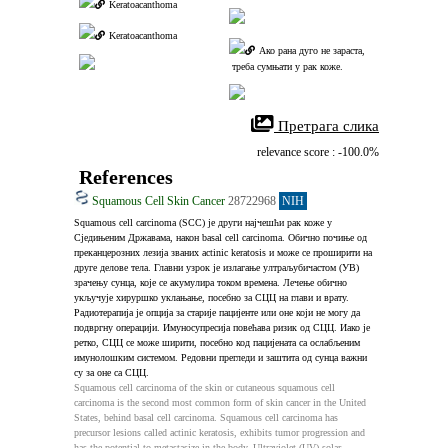
Keratoacanthoma
Keratoacanthoma
Ако рана дуго не зараста,
 треба сумњати у рак коже.
 Претрага слика
relevance score : -100.0%
References
Squamous Cell Skin Cancer
28722968
NIH
Squamous cell carcinoma (SCC) је други најчешћи рак коже у 
Сједињеним Државама, након basal cell carcinoma. Обично почиње од 
преканцерозних лезија званих actinic keratosis и може се проширити на 
друге делове тела. Главни узрок је излагање ултраљубичастом (УВ) 
зрачењу сунца, које се акумулира током времена. Лечење обично 
укључује хируршко уклањање, посебно за СЦЦ на глави и врату. 
Радиотерапија је опција за старије пацијенте или оне који не могу да 
подвргну операцији. Имуносупресија повећава ризик од СЦЦ. Иако је 
ретко, СЦЦ се може ширити, посебно код пацијената са ослабљеним 
имунолошким системом. Редовни прегледи и заштита од сунца важни 
су за оне са СЦЦ.
Squamous cell carcinoma of the skin or cutaneous squamous cell 
carcinoma is the second most common form of skin cancer in the United 
States, behind basal cell carcinoma. Squamous cell carcinoma has 
precursor lesions called actinic keratosis, exhibits tumor progression and 
has the potential to metastasize in the body. Ultraviolet (UV) solar 