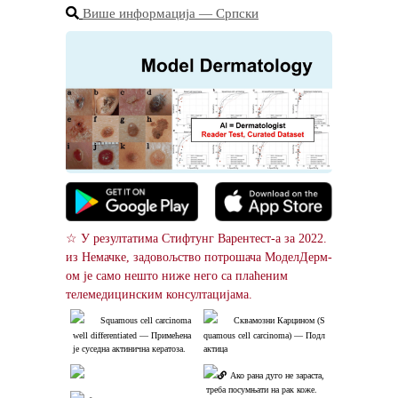
Више информација ― Српски
☆ У резултатима Стифтунг Варентест-а за 2022. 
из Немачке, задовољство потрошача МоделДерм-
ом је само нешто ниже него са плаћеним 
телемедицинским консултацијама.
Squamous cell carcinoma
Сквамозни Карцином (S
 well differentiated ― Примећена
quamous cell carcinoma) ― Подл
 је суседна актинична кератоза.
актица
Ако рана дуго не зараста,
 треба посумњати на рак коже.