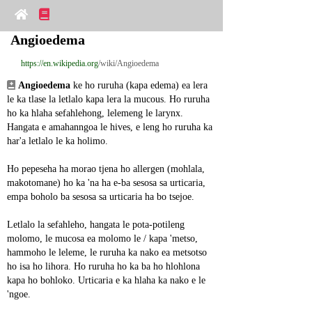
Angioedema
https://en.wikipedia.org
/wiki/Angioedema
Angioedema
 ke ho ruruha (kapa edema) ea lera 
le ka tlase la letlalo kapa lera la mucous. Ho ruruha 
ho ka hlaha sefahlehong, lelemeng le larynx. 
Hangata e amahanngoa le hives, e leng ho ruruha ka 
har'a letlalo le ka holimo.
Ho pepeseha ha morao tjena ho allergen (mohlala, 
makotomane) ho ka 'na ha e-ba sesosa sa urticaria, 
empa boholo ba sesosa sa urticaria ha bo tsejoe.
Letlalo la sefahleho, hangata le pota-potileng 
molomo, le mucosa ea molomo le / kapa 'metso, 
hammoho le leleme, le ruruha ka nako ea metsotso 
ho isa ho lihora. Ho ruruha ho ka ba ho hlohlona 
kapa ho bohloko. Urticaria e ka hlaha ka nako e le 
'ngoe.