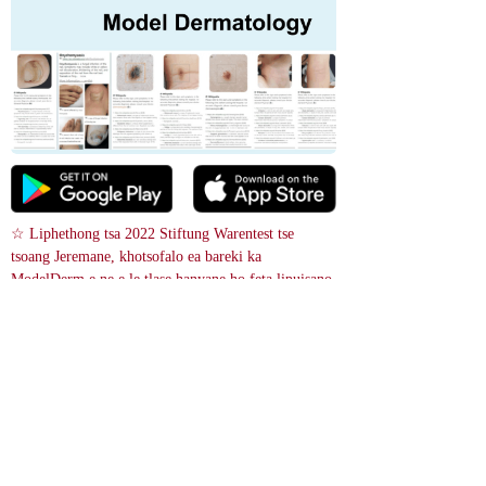
☆ Liphethong tsa 2022 Stiftung Warentest tse 
tsoang Jeremane, khotsofalo ea bareki ka 
ModelDerm e ne e le tlase hanyane ho feta lipuisano 
tse lefelloang tsa telemedicine.
 Allergic angioedema.
 Angioedema ea halofo 
 Ngoana enoa ha a khone ho bula
ea leleme. Hobane edema e ka thib
 mahlo ka lebaka la ho ruruha.
a tsela ea moea, haeba u sa khone
 ho hema hantle, e-ea sepetlele kap
 Angioedema
ele kamoo ho ka khonehang.
Angioedema ea sefahleho
 Patlo ea litšoantšo