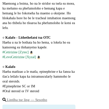
Maemong a boima, ho na le stridor ea tsela ea moea, 
ka melumo ea phefumoloho e hemang kapa e 
hemang le ho fokotseha ha maemo a oksijene. Ho 
hlokahala hore ho be le tracheal intubation maemong 
ana ho thibela ho tšoaroa ha phefumoloho le kotsi ea 
lefu.
○ 
Kalafo - Lithethefatsi tsa OTC
Haeba u na le bothata ba ho hema, u lokela ho ea 
kamoreng ea tšohanyetso kapele.
#Cetirizine [Zytec]
#LevoCetirizine [Xyzal]
○ 
Kalafo
Haeba matšoao a le matla, epinephrine e ka fanoa ka 
tlas'a letlalo kapa ka intramuscularly hammoho le 
oral steroids.
#Epinephrine SC or IM
#Oral steroid or IV steroid
Lintlha tse ling ― Sesotho