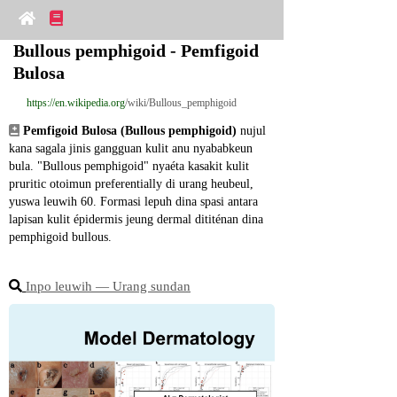
Bullous pemphigoid - Pemfigoid 
Bulosa
https://en.wikipedia.org
/wiki/Bullous_pemphigoid
Pemfigoid Bulosa (Bullous pemphigoid)
 nujul 
kana sagala jinis gangguan kulit anu nyababkeun 
bula. "Bullous pemphigoid" nyaéta kasakit kulit 
pruritic otoimun preferentially di urang heubeul, 
yuswa leuwih 60. Formasi lepuh dina spasi antara 
lapisan kulit épidermis jeung dermal dititénan dina 
pemphigoid bullous.
Inpo leuwih ― Urang sundan