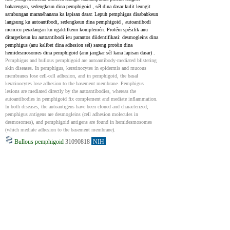
babarengan, sedengkeun dina pemphigoid , sél dina dasar kulit leungit 
sambungan maranéhanana ka lapisan dasar. Lepuh pemphigus disababkeun 
langsung ku autoantibodi, sedengkeun dina pemphigoid , autoantibodi 
memicu peradangan ku ngaktifkeun komplemén. Protéin spésifik anu 
ditargetkeun ku autoantibodi ieu parantos diidentifikasi: desmogleins dina 
pemphigus (anu kalibet dina adhesion sél) sareng protéin dina 
hemidesmosomes dina pemphigoid (anu jangkar sél kana lapisan dasar) .
Pemphigus and bullous pemphigoid are autoantibody-mediated blistering 
skin diseases. In pemphigus, keratinocytes in epidermis and mucous 
membranes lose cell-cell adhesion, and in pemphigoid, the basal 
keratinocytes lose adhesion to the basement membrane. Pemphigus 
lesions are mediated directly by the autoantibodies, whereas the 
autoantibodies in pemphigoid fix complement and mediate inflammation. 
In both diseases, the autoantigens have been cloned and characterized; 
pemphigus antigens are desmogleins (cell adhesion molecules in 
desmosomes), and pemphigoid antigens are found in hemidesmosomes 
(which mediate adhesion to the basement membrane).
Bullous pemphigoid
31090818
NIH
Bullous pemphigoid nyaeta kasakit bullous otoimun paling umum, 
ilaharna mangaruhan sawawa heubeul. Paningkatan kasus dina sababaraha 
dasawarsa ayeuna aya hubunganana sareng populasi sepuh, insiden anu aya 
hubunganana sareng narkoba, sareng metode diagnostik anu ningkat 
pikeun bentuk non-bulous tina kaayaan éta. Éta ngalibatkeun gangguan 
dina réspon sél T sareng produksi autoantibodi (IgG sareng IgE) 
nargétkeun protéin khusus (BP180 sareng BP230) , nyababkeun 
peradangan sareng ngarecahna struktur anu ngadukung kulit. Gejala 
biasana ngawengku blistering on diangkat, patches itchy dina awak jeung 
anggota awak, kalawan involvement langka tina mémbran mukosa. 
Perlakuan utamana ngandelkeun stéroid topical jeung sistemik potent, 