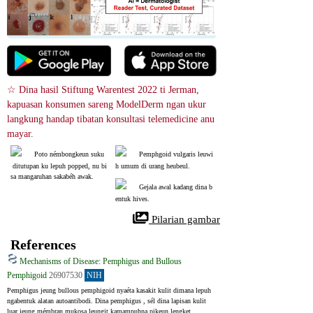
☆ Dina hasil Stiftung Warentest 2022 ti Jerman, 
kapuasan konsumen sareng ModelDerm ngan ukur 
langkung handap tibatan konsultasi telemedicine anu 
mayar.
Poto némbongkeun suku
Pemphgoid vulgaris leuwi
 ditutupan ku lepuh popped, nu bi
h umum di urang heubeul.
sa mangaruhan sakabéh awak.
Gejala awal kadang dina b
entuk hives.
 Pilarian gambar
References
Mechanisms of Disease: Pemphigus and Bullous
Pemphigoid
26907530
NIH
Pemphigus jeung bullous pemphigoid nyaéta kasakit kulit dimana lepuh 
ngabentuk alatan autoantibodi. Dina pemphigus , sél dina lapisan kulit 
luar jeung mémbran mukosa leungit kamampuhna pikeun lengket 