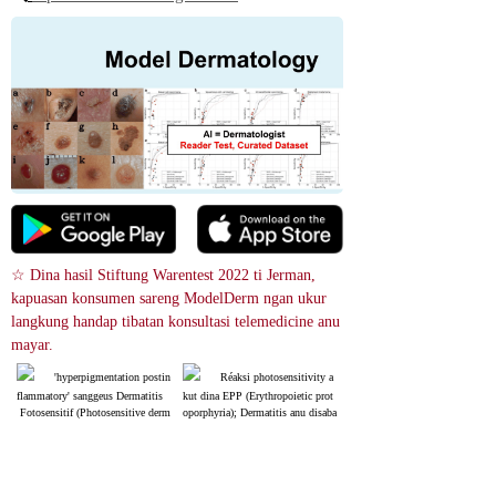
☆ Dina hasil Stiftung Warentest 2022 ti Jerman, 
kapuasan konsumen sareng ModelDerm ngan ukur 
langkung handap tibatan konsultasi telemedicine anu 
mayar.
'hyperpigmentation postin
Réaksi photosensitivity a
flammatory' sanggeus Dermatitis
kut dina EPP (Erythropoietic prot
 Fotosensitif (Photosensitive derm
oporphyria); Dermatitis anu disaba
atitis); Photodermatitis langkung
bkeun ku panonpoé biasana luman
 umum dina tonggong leungeun ti
gsung dina sisi dorsal leungeun sa
batan dina ramo.
reng daérah panangan anu kakeuna
Hydroa vacciniforme
an. Teu kawas dermatitis kontak, l
okasi simetris jeung lesions palpa