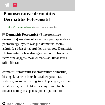
Photosensitive dermatitis - 
Dermatitis Fotosensitif
https://en.wikipedia.org
/wiki/Photodermatitis
Dermatitis Fotosensitif (Photosensitive 
dermatitis)
 sok disebut karacunan panonpoé atawa 
photoallergy, nyaéta wangun dermatitis kontak 
alérgi. Ieu béda ti kaduruk ku panon poe. Dermatitis 
photosensitivity bisa disangka lamun hiji baruntus 
itchy dina anggota awak dumadakan lumangsung 
salila liburan.
dermatitis fotosensitif (photosensitive dermatitis) 
bisa ngakibatkeun bareuh, sesah engapan, rasa 
kaduruk, ruam beureum gatel sakapeung nyarupaan 
lepuh leutik, sarta kulit mesek. Aya ogé blotches 
dimana itching bisa persist pikeun période lila.
Inpo leuwih ― Urang sundan