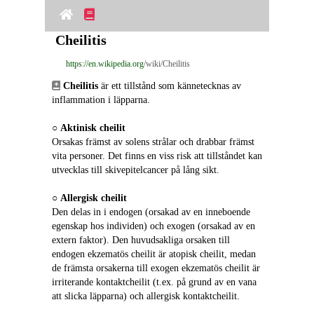
Cheilitis
https://en.wikipedia.org
/wiki/Cheilitis
Cheilitis
 är ett tillstånd som kännetecknas av 
inflammation i läpparna.
○ 
Aktinisk cheilit
Orsakas främst av solens strålar och drabbar främst 
vita personer. Det finns en viss risk att tillståndet kan 
utvecklas till skivepitelcancer på lång sikt.
○ 
Allergisk cheilit
Den delas in i endogen (orsakad av en inneboende 
egenskap hos individen) och exogen (orsakad av en 
extern faktor). Den huvudsakliga orsaken till 
endogen ekzematös cheilit är atopisk cheilit, medan 
de främsta orsakerna till exogen ekzematös cheilit är 
irriterande kontaktcheilit (t.ex. på grund av en vana 
att slicka läpparna) och allergisk kontaktcheilit.