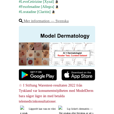
#LevoCetirizine [Xyzal]
#Fexofenadine [Allegra]
#Loratadine [Claritin]
Mer information ― Svenska
☆ I Stiftung Warentest-resultaten 2022 från 
Tyskland var konsumentnöjdheten med ModelDerm 
bara något lägre än med betalda 
telemedicinkonsultationer.
Läppstift kan vara en vikti
Lip licker's dermatitis ―
g orsak.
 Det orsakas eller förvärras av att s