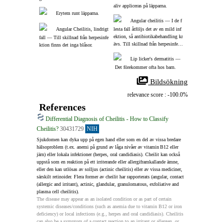
aliv appliceras på läpparna.
Erytem runt läpparna.
Angular cheilitis ― I de f
Angular Cheilitis, lindrigt 
lesta fall åtföljs det av en mild inf
ektion, så antibiotikabehandling kr
fall ― Till skillnad från herpesinfe
ävs. Till skillnad från herpesinfekt
ktion finns det inga blåsor.
ioner observeras ofta eksem på läp
pen.
Lip licker's dermatitis ―
 Det förekommer ofta hos barn.
 Bildsökning
relevance score : -100.0%
References
Differential Diagnosis of Cheilitis - How to Classify
Cheilitis?
30431729
NIH
Sjukdomen kan dyka upp på egen hand eller som en del av vissa bredare 
hälsoproblem (t.ex. anemi på grund av låga nivåer av vitamin B12 eller 
järn) eller lokala infektioner (herpes, oral candidiasis). Cheilit kan också 
uppstå som en reaktion på ett irriterande eller allergiframkallande ämne, 
eller den kan utlösas av solljus (actinic cheilitis) eller av vissa mediciner, 
särskilt retinoider. Flera former av cheilit har rapporterats (angular, contact 
(allergic and irritant), actinic, glandular, granulomatous, exfoliative and 
plasma cell cheilitis).
The disease may appear as an isolated condition or as part of certain 
systemic diseases/conditions (such as anemia due to vitamin B12 or iron 
deficiency) or local infections (e.g., herpes and oral candidiasis). Cheilitis 
can also be a symptom of a contact reaction to an irritant or allergen, or 