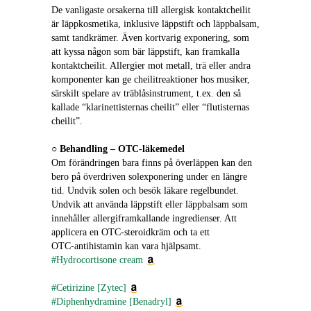
De vanligaste orsakerna till allergisk kontaktcheilit 
är läppkosmetika, inklusive läppstift och läppbalsam, 
samt tandkrämer. Även kortvarig exponering, som 
att kyssa någon som bär läppstift, kan framkalla 
kontaktcheilit. Allergier mot metall, trä eller andra 
komponenter kan ge cheilitreaktioner hos musiker, 
särskilt spelare av träblåsinstrument, t.ex. den så 
kallade “klarinettisternas cheilit” eller “flutisternas 
cheilit”.
○ 
Behandling – OTC‑läkemedel
Om förändringen bara finns på överläppen kan den 
bero på överdriven solexponering under en längre 
tid. Undvik solen och besök läkare regelbundet. 
Undvik att använda läppstift eller läppbalsam som 
innehåller allergiframkallande ingredienser. Att 
applicera en OTC‑steroidkräm och ta ett 
OTC‑antihistamin kan vara hjälpsamt.
#Hydrocortisone cream
#Cetirizine [Zytec]
#Diphenhydramine [Benadryl]