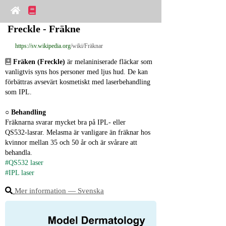
Freckle - Fräkne
https://sv.wikipedia.org
/wiki/Fräknar
Fräken (Freckle)
 är melaniniserade fläckar som 
vanligtvis syns hos personer med ljus hud. De kan 
förbättras avsevärt kosmetiskt med laserbehandling 
som IPL.
○ 
Behandling
Fräknarna svarar mycket bra på IPL‑ eller 
QS532‑lasrar. Melasma är vanligare än fräknar hos 
kvinnor mellan 35 och 50 år och är svårare att 
behandla.
#QS532 laser
#IPL laser
Mer information ― Svenska