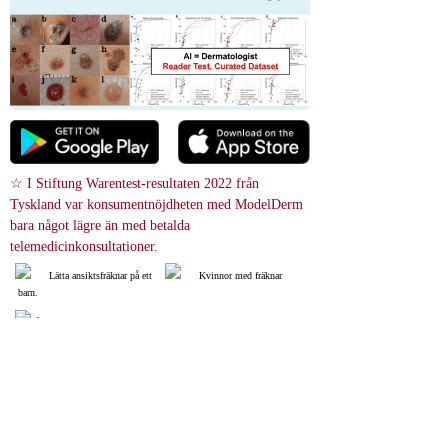
☆ I Stiftung Warentest-resultaten 2022 från 
Tyskland var konsumentnöjdheten med ModelDerm 
bara något lägre än med betalda 
telemedicinkonsultationer.
Lätta ansiktsfräknar på ett
Kvinnor med fräknar
 barn.
Fräknor är vanliga hos pers
oner med ljus hud och uppkomme
r oftast under tonåren.
 Bildsökning
relevance score : -100.0%
References