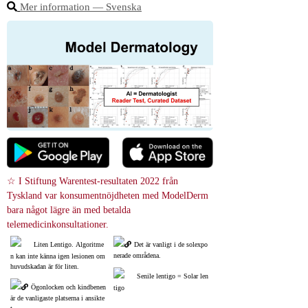
Mer information ― Svenska
☆ I Stiftung Warentest-resultaten 2022 från 
Tyskland var konsumentnöjdheten med ModelDerm 
bara något lägre än med betalda 
telemedicinkonsultationer.
Liten Lentigo. Algoritme
Det är vanligt i de solexpo
nerade områdena.
n kan inte känna igen lesionen om 
huvudskadan är för liten.
Senile lentigo = Solar len
Ögonlocken och kindbenen 
tigo
är de vanligaste platserna i ansikte