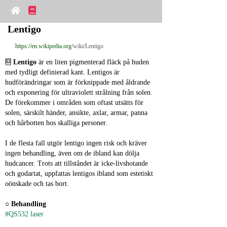
Lentigo
https://en.wikipedia.org
/wiki/Lentigo
Lentigo
 är en liten pigmenterad fläck på huden 
med tydligt definierad kant. Lentigos är 
hudförändringar som är förknippade med åldrande 
och exponering för ultraviolett strålning från solen. 
De förekommer i områden som oftast utsätts för 
solen, särskilt händer, ansikte, axlar, armar, panna 
och hårbotten hos skalliga personer.
I de flesta fall utgör lentigo ingen risk och kräver 
ingen behandling, även om de ibland kan dölja 
hudcancer. Trots att tillståndet är icke‑livshotande 
och godartat, uppfattas lentigos ibland som estetiskt 
oönskade och tas bort.
○ 
Behandling
#QS532 laser