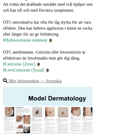
Att tvätta det drabbade området med tvål hjälper inte 
och kan till och med förvärra symptomen.
OTC‑steroidsalva har ofta för låg styrka för att vara 
effektiv. Den kan behöva appliceras i minst en vecka 
eller längre för att ge förbättring.
#Hydrocortisone ointment
OTC antihistamin. Cetirizin eller levocetirizin är 
effektivare än fexofenadin men gör dig dåsig.
#Cetirizine [Zytec]
#LevoCetirizine [Xyzal]
Mer information ― Svenska