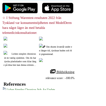
☆ I Stiftung Warentest-resultaten 2022 från 
Tyskland var konsumentnöjdheten med ModelDerm 
bara något lägre än med betalda 
telemedicinkonsultationer.
Om eksem kvarstår under e
n längre tid, tjocknar huden och bl
Lichen simplex chronicus
ir pigmenterad.
 är en vanlig sjukdom. Om du har
 tjocka plackskador som kliar läng
e på dina ben kan denna störning ö
vervägas.
 Bildsökning
relevance score : -100.0%
References
Lichen Simplex Chronicus Itch: An Update
36250769
NIH
Lichen Simplex Chronicus (LSC) är en hudsjukdom där vissa områden 
blir tjocka och kliar, ofta med repor ovanpå. Dessa områden kan ändra 