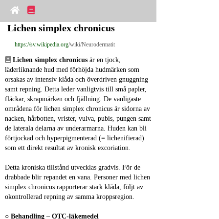
Lichen simplex chronicus
https://sv.wikipedia.org
/wiki/Neurodermatit
Lichen simplex chronicus
 är en tjock, 
läderliknande hud med förhöjda hudmärken som 
orsakas av intensiv klåda och överdriven gnuggning 
samt repning. Detta leder vanligtvis till små papler, 
fläckar, skrapmärken och fjällning. De vanligaste 
områdena för lichen simplex chronicus är sidorna av 
nacken, hårbotten, vrister, vulva, pubis, pungen samt 
de laterala delarna av underarmarna. Huden kan bli 
förtjockad och hyperpigmenterad (= lichenifierad) 
som ett direkt resultat av kronisk excoriation.
Detta kroniska tillstånd utvecklas gradvis. För de 
drabbade blir repandet en vana. Personer med lichen 
simplex chronicus rapporterar stark klåda, följt av 
okontrollerad repning av samma kroppsregion.
○ 
Behandling – OTC‑läkemedel