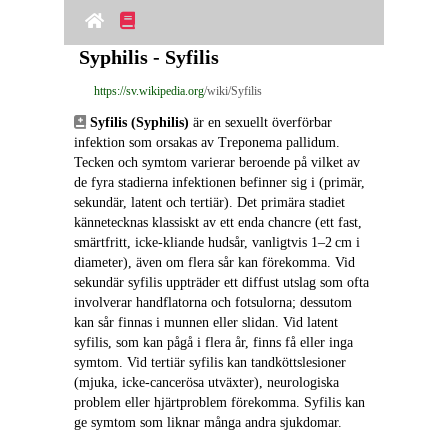
Syphilis - Syfilis
https://sv.wikipedia.org
/wiki/Syfilis
Syfilis (Syphilis)
 är en sexuellt överförbar 
infektion som orsakas av Treponema pallidum. 
Tecken och symtom varierar beroende på vilket av 
de fyra stadierna infektionen befinner sig i (primär, 
sekundär, latent och tertiär). Det primära stadiet 
kännetecknas klassiskt av ett enda chancre (ett fast, 
smärtfritt, icke‑kliande hudsår, vanligtvis 1–2 cm i 
diameter), även om flera sår kan förekomma. Vid 
sekundär syfilis uppträder ett diffust utslag som ofta 
involverar handflatorna och fotsulorna; dessutom 
kan sår finnas i munnen eller slidan. Vid latent 
syfilis, som kan pågå i flera år, finns få eller inga 
symtom. Vid tertiär syfilis kan tandköttslesioner 
(mjuka, icke‑cancerösa utväxter), neurologiska 
problem eller hjärtproblem förekomma. Syfilis kan 
ge symtom som liknar många andra sjukdomar.