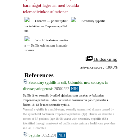
bara något lägre än med betalda 
telemedicinkonsultationer.
Chancres ― primär syfilit
Secondary syphilis
isk infektion av Treponema pallid
um
Jarisch Herxheimer reactio
n ― Syfilis och humant immunbr
istvirus
 Bildsökning
relevance score : -100.0%
References
Secondary syphilis in cali, Colombia: new concepts in
disease pathogenesis
20502522
NIH
Syfilis är en sexuellt överförd sjukdom som orsakas av bakterien 
Treponema pallidum. I den här studien fokuserar vi på 57 patienter i 
åldern 18–68 år med sekundär syfilis.
Venereal syphilis is a multi-stage, sexually transmitted disease caused by 
the spirochetal bacterium Treponema pallidum (Tp). Herein we describe a 
cohort of 57 patients (age 18-68 years) with secondary syphilis (SS) 
identified through a network of public sector primary health care providers 
in Cali, Colombia.
Syphilis
30521201
NIH