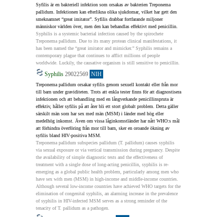
Syfilis är en bakteriell infektion som orsakas av bakterien Treponema 
pallidum. Infektionen kan efterlikna olika sjukdomar, vilket har gett den 
smeknamnet “great imitator”. Syfilis drabbar fortfarande miljoner 
människor världen över, men den kan behandlas effektivt med penicillin.
Syphilis is a systemic bacterial infection caused by the spirochete 
Treponema pallidum. Due to its many protean clinical manifestations, it 
has been named the “great imitator and mimicker.” Syphilis remains a 
contemporary plague that continues to afflict millions of people 
worldwide. Luckily, the causative organism is still sensitive to penicillin.
Syphilis
29022569
NIH
Treponema pallidum orsakar syfilis genom sexuell kontakt eller från mor 
till barn under graviditeten. Trots att enkla tester finns för att diagnostisera 
infektionen och att behandling med en långverkande penicillinspruta är 
effektiv, håller syfilis på att åter bli ett stort globalt problem. Detta gäller 
särskilt män som har sex med män (MSM) i länder med hög eller 
medelhög inkomst. Även om vissa låginkomstländer har nått WHO:s mål 
att förhindra överföring från mor till barn, sker en oroande ökning av 
syfilis bland HIV‑positiva MSM.
Treponema pallidum subspecies pallidum (T. pallidum) causes syphilis 
via sexual exposure or via vertical transmission during pregnancy. Despite 
the availability of simple diagnostic tests and the effectiveness of 
treatment with a single dose of long-acting penicillin, syphilis is re-
emerging as a global public health problem, particularly among men who 
have sex with men (MSM) in high-income and middle-income countries. 
Although several low-income countries have achieved WHO targets for the 
elimination of congenital syphilis, an alarming increase in the prevalence 
of syphilis in HIV-infected MSM serves as a strong reminder of the 
tenacity of T. pallidum as a pathogen.