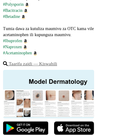
#Polysporin
#Bacitracin
#Betadine
Tumia dawa za kutuliza maumivu za OTC kama vile 
acetaminophen ili kupunguza maumivu.
#Ibuprofen
#Naproxen
#Acetaminophen
Taarifa zaidi ― Kiswahili