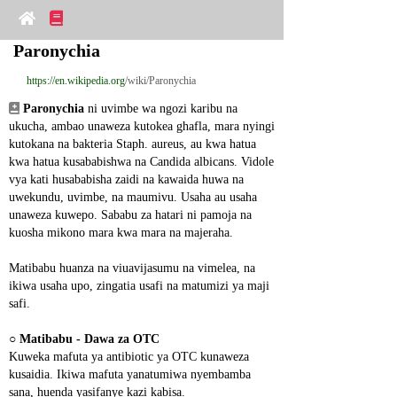
Paronychia
https://en.wikipedia.org
/wiki/Paronychia
Paronychia
 ni uvimbe wa ngozi karibu na 
ukucha, ambao unaweza kutokea ghafla, mara nyingi 
kutokana na bakteria Staph. aureus, au kwa hatua 
kwa hatua kusababishwa na Candida albicans. Vidole 
vya kati husababisha zaidi na kawaida huwa na 
uwekundu, uvimbe, na maumivu. Usaha au usaha 
unaweza kuwepo. Sababu za hatari ni pamoja na 
kuosha mikono mara kwa mara na majeraha.
Matibabu huanza na viuavijasumu na vimelea, na 
ikiwa usaha upo, zingatia usafi na matumizi ya maji 
safi.
○ 
Matibabu - Dawa za OTC
Kuweka mafuta ya antibiotic ya OTC kunaweza 
kusaidia. Ikiwa mafuta yanatumiwa nyembamba 
sana, huenda yasifanye kazi kabisa.