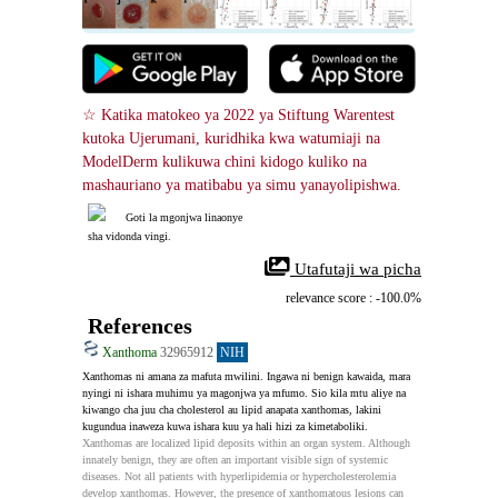
☆ Katika matokeo ya 2022 ya Stiftung Warentest 
kutoka Ujerumani, kuridhika kwa watumiaji na 
ModelDerm kulikuwa chini kidogo kuliko na 
mashauriano ya matibabu ya simu yanayolipishwa.
Goti la mgonjwa linaonye
sha vidonda vingi.
 Utafutaji wa picha
relevance score : -100.0%
References
Xanthoma
32965912
NIH
Xanthomas ni amana za mafuta mwilini. Ingawa ni benign kawaida, mara 
nyingi ni ishara muhimu ya magonjwa ya mfumo. Sio kila mtu aliye na 
kiwango cha juu cha cholesterol au lipid anapata xanthomas, lakini 
kugundua inaweza kuwa ishara kuu ya hali hizi za kimetaboliki.
Xanthomas are localized lipid deposits within an organ system. Although 
innately benign, they are often an important visible sign of systemic 
diseases. Not all patients with hyperlipidemia or hypercholesterolemia 
develop xanthomas. However, the presence of xanthomatous lesions can 