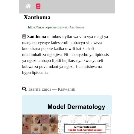
Xanthoma
https://en.wikipedia.org
/wiki/Xanthoma
Xanthoma
 ni mkusanyiko wa vitu vya rangi ya 
manjano vyenye kolesteroli ambavyo vinaweza 
kuonekana popote katika mwili katika hali 
mbalimbali za ugonjwa. Ni maonyesho ya lipidosis 
ya ngozi ambapo lipidi hujikusanya kwenye seli 
kubwa za povu ndani ya ngozi. Inahusishwa na 
hyperlipidemia.
Taarifa zaidi ― Kiswahili