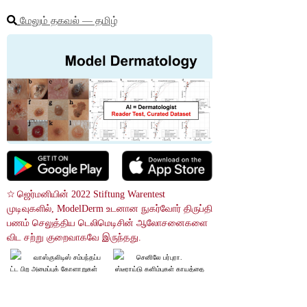
மேலும் தகவல் ― தமிழ்
☆ ஜெர்மனியின் 2022 Stiftung Warentest 
முடிவுகளில், ModelDerm உடனான நுகர்வோர் திருப்தி 
பணம் செலுத்திய டெலிமெடிசின் ஆலோசனைகளை 
விட சற்று குறைவாகவே இருந்தது.
வாஸ்குலிடிஸ் சம்பந்தப்ப
செனிலே பர்புரா.
ட்ட பிற அமைப்புக் கோளாறுகள்
 ஸ்டீராய்டு களிம்புகள் காயத்தை
 (ஆட்டோ இம்யூன் நோய்கள்) வில
 அதிகரிக்கலாம்.
க்கப்பட வேண்டும்.
Purpura annularis telangie