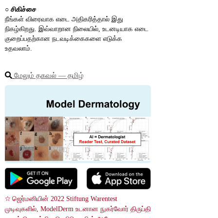
○ 
சிகிச்சை
நீங்கள் விரைவாக எடை அதிகரித்தால் இது 
நிகழ்கிறது. இவ்வாறான நிலையில், உடனடியாக எடை 
குறைப்பதற்கான நடவடிக்கைகளை எடுக்க 
உதவலாம்.
மேலும் தகவல் ― தமிழ்
☆ ஜெர்மனியின் 2022 Stiftung Warentest 
முடிவுகளில், ModelDerm உடனான நுகர்வோர் திருப்தி 