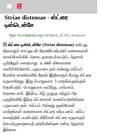
Striae distensae - ஸ்ட்ரை 
டிஸ்டென்சே
https://ta.wikipedia.org
/wiki/தோல்_நீட்சிக்_கோடுகள்
ஸ்ட்ரை டிஸ்டென்சே (Striae distensae)
 என்பது 
நிறமாறும் சாயலுடன் தோலில் ஏற்படும் வளைவுகள். 
காலப்போக்கில் அவை குறையக்கூடும், ஆனால் 
முற்றிலும் மறையாது. உடலின் விரைவான 
வளர்ச்சியினால், பருவமடைதல் அல்லது கர்ப்பம் 
போன்ற காலங்களில் தோல் இழிவாகும் போது ஸ்ட்ரை 
உருவாகிறது; இது பொதுவாக 3 மாதங்களுக்குள் 
தென்படும். பொதுவாக வயிற்று, மார்பகம், 
தொடைகள், இடுப்பு, கீழ் முதுகு மற்றும் பிற 
பகுதிகளில் இந்த ஸ்ட்ரைகள் காணப்படுகின்றன. 
பருவமடைதல், கர்ப்பம் அல்லது ஹார்மோன் 
மாற்றங்கள் காரணமாக ஸ்ட்ரை ஏற்படலாம். கர்ப்ப 
காலத்தில் பயன்படும் கிரீம்கள் ஸ்ட்ரை உருவாகும் 
செயல்முறையைத் தடுக்கின்றன என்ற ஆதாரம் 
இல்லை.