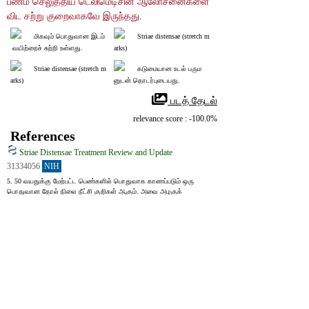
பணம் செலுத்திய டெலிமெடிசின் ஆலோசனைகளை 
விட சற்று குறைவாகவே இருந்தது.
மிகவும் பொதுவான இடம்
Striae distensae (stretch m
 வயிற்றைச் சுற்றி உள்ளது.
arks)
Striae distensae (stretch m
கடுமையான உடல் பரும
arks)
னுடன் தொடர்புடையது.
 படத் தேடல்
relevance score : -100.0%
References
Striae Distensae Treatment Review and Update
31334056
NIH
5. 50 வயதுக்கு மேற்பட்ட பெண்களில் பொதுவாக காணப்படும் ஒரு 
பொதுவான தோல் நிலை நீட்சி குறிகள் ஆகும். அவை அழகுக் 
கவலைகளை மற்றும் மனஉளச்சிக்கலை ஏற்படுத்தலாம்; குறிப்பாக 
பெண்களின் தோற்றம், முகம், வாய் போன்ற சில பகுதிகளில். 
சிகிச்சையில் பெரும்பாலும் ட்ரெட்டினோயின் (tretinoin) மற்றும் 
கிளைகோலிக் அமிலம் (glycolic acid) போன்ற கிரீம்கள், அல்லது லேசர் 
சிகிச்சைகள் (carbon dioxide, Er:YAG) ஆகியவை 
பயன்படுத்தப்படுகின்றன.
Striae distansae (SD) or stretch marks are very common, asymptomatic, 
skin condition frequently seen among females between 5 to 50 years of 
ages. It often causes cosmetic morbidity and psychological distress, 
particularly in women and in certain professions where physical 
appearances have significant importance. Commonly cited treatments 