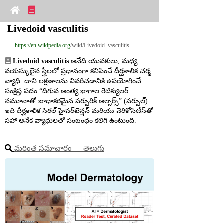
Livedoid vasculitis
https://en.wikipedia.org
/wiki/Livedoid_vasculitis
Livedoid vasculitis
 అనేది యువకులు, మధ్య 
వయస్కులైన స్త్రీలలో ప్రధానంగా కనిపించే దీర్ఘకాలిక చర్మ 
వ్యాధి. దాని లక్షణాలను వివరిచడానికి ఉపయోగించే 
సంక్షిప్త పదం “దిగువ అంత్య భాగాల రెటిక్యులర్ 
నమూనాతో బాధాకరమైన పర్పురిక్ అల్సర్స్” (పర్పుల్). 
ఇది దీర్ఘకాలిక సిరల్ హైపర్‌టెన్షన్ మరియు వెరికోసిటీస్‌తో 
సహా అనేక వ్యాధులతో సంబంధం కలిగి ఉంటుంది.
మరింత సమాచారం ― తెలుగు