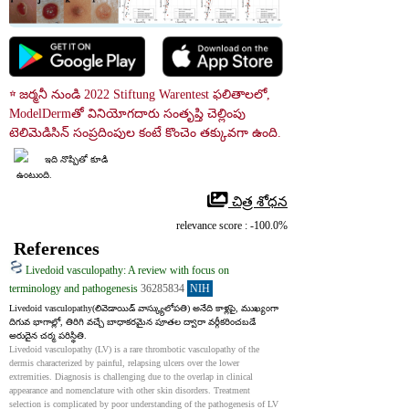
☆ జర్మనీ నుండి 2022 Stiftung Warentest ఫలితాలలో, 
ModelDermతో వినియోగదారు సంతృప్తి చెల్లింపు 
టెలిమెడిసిన్ సంప్రదింపుల కంటే కొంచెం తక్కువగా ఉంది.
ఇది నొప్పితో కూడి
 ఉంటుంది.
 చిత్ర శోధన
relevance score : -100.0%
References
Livedoid vasculopathy: A review with focus on
terminology and pathogenesis
36285834
NIH
Livedoid vasculopathy(లివెడాయిడ్ వాస్క్యులోపతి) అనేది కాళ్లపై, ముఖ్యంగా 
దిగువ భాగాల్లో, తిరిగి వచ్చే బాధాకరమైన పూతల ద్వారా వర్గీకరించబడే 
అరుదైన చర్మ పరిస్థితి.
Livedoid vasculopathy (LV) is a rare thrombotic vasculopathy of the 
dermis characterized by painful, relapsing ulcers over the lower 
extremities. Diagnosis is challenging due to the overlap in clinical 
appearance and nomenclature with other skin disorders. Treatment 
selection is complicated by poor understanding of the pathogenesis of LV 