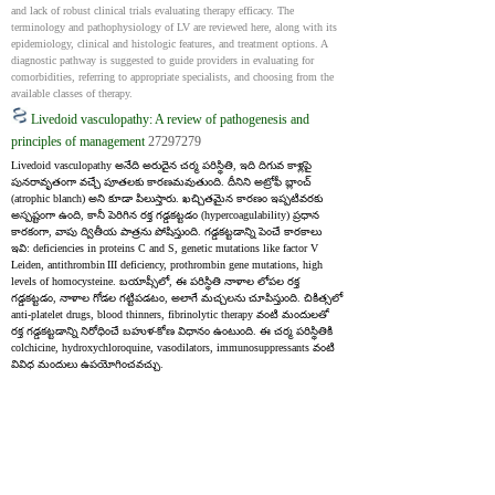
and lack of robust clinical trials evaluating therapy efficacy. The 
terminology and pathophysiology of LV are reviewed here, along with its 
epidemiology, clinical and histologic features, and treatment options. A 
diagnostic pathway is suggested to guide providers in evaluating for 
comorbidities, referring to appropriate specialists, and choosing from the 
available classes of therapy.
Livedoid vasculopathy: A review of pathogenesis and
principles of management
27297279
Livedoid vasculopathy అనేది అరుదైన చర్మ పరిస్థితి, ఇది దిగువ కాళ్లపై 
పునరావృతంగా వచ్చే పూతలకు కారణమవుతుంది. దీనిని అట్రోఫీ బ్లాంచ్ 
(atrophic blanch) అని కూడా పిలుస్తారు. ఖచ్చితమైన కారణం ఇప్పటివరకు 
అస్పష్టంగా ఉంది, కానీ పెరిగిన రక్త గడ్డకట్టడం (hypercoagulability) ప్రధాన 
కారకంగా, వాపు ద్వితీయ పాత్రను పోషిస్తుంది. గడ్డకట్టడాన్ని పెంచే కారకాలు 
ఇవి: deficiencies in proteins C and S, genetic mutations like factor V 
Leiden, antithrombin III deficiency, prothrombin gene mutations, high 
levels of homocysteine. బయాప్సీలో, ఈ పరిస్థితి నాళాల లోపల రక్త 
గడ్డకట్టడం, నాళాల గోడల గట్టిపడటం, అలాగే మచ్చలను చూపిస్తుంది. చికిత్సలో 
anti‑platelet drugs, blood thinners, fibrinolytic therapy వంటి మందులతో 
రక్త గడ్డకట్టడాన్ని నిరోధించే బహుళ‑కోణ విధానం ఉంటుంది. ఈ చర్మ పరిస్థితికి 
colchicine, hydroxychloroquine, vasodilators, immunosuppressants వంటి 
వివిధ మందులు ఉపయోగించవచ్చు.
Livedoid vasculopathy is a rare skin condition that causes recurring ulcers 
on the lower legs, leaving behind pale scars known as atrophie blanche. 
While the exact cause is still unclear, it's believed that increased blood 
clotting (hypercoagulability) is the main factor, with inflammation 
playing a secondary role. Factors contributing to clotting include as 
follows - deficiencies in proteins C and S, genetic mutations like factor V 
Leiden, antithrombin III deficiency, prothrombin gene mutations, high 