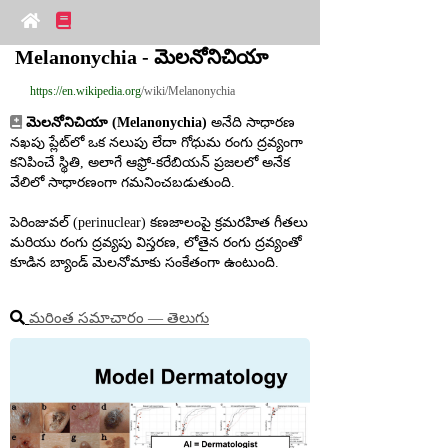
Melanonychia - మెలనోనిచియా
https://en.wikipedia.org
/wiki/Melanonychia
మెలనోనిచియా (Melanonychia)
 అనేది సాధారణ 
నఖపు ప్లేట్‌లో ఒక నలుపు లేదా గోధుమ రంగు ద్రవ్యంగా 
కనిపించే స్థితి, అలాగే ఆఫ్రో‑కరేబియన్ ప్రజలలో అనేక 
వేలిలో సాధారణంగా గమనించబడుతుంది.
పెరిం‌జువల్ (perinuclear) కణజాలంపై క్రమరహిత గీతలు 
మరియు రంగు ద్రవ్యపు విస్తరణ, లోతైన రంగు ద్రవ్యంతో 
కూడిన బ్యాండ్ మెలనోమాకు సంకేతంగా ఉంటుంది.
మరింత సమాచారం ― తెలుగు