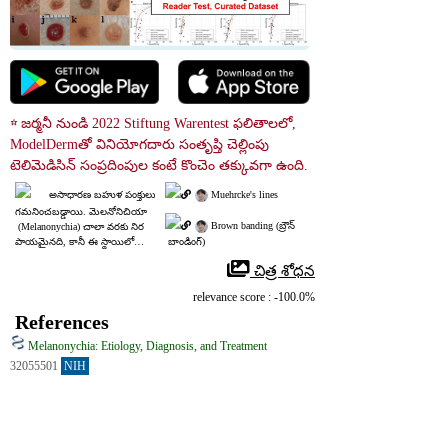
☆ జర్మనీ నుండి 2022 Stiftung Warentest ఫలితాలలో, 
ModelDermతో వినియోగదారు సంతృప్తి చెల్లింపు 
టెలిమెడిసిన్ సంప్రదింపుల కంటే కొంచెం తక్కువగా ఉంది.
అసాధారణ బహుళ పంక్తులు 
 Muehrcke's lines
గమనించబడ్డాయి. మెలనోనిచియా
 Brown banding (బ్రౌన్
 (Melanonychia) చాలా వరకు నిర
పాయమైనది, కానీ ఈ స్థాయిలో
 బాండింగ్)
 చాలా క్రమరహిత పంక్తులు ఉంటే, బ
 చిత్ర శోధన
యాప్సీని పరిగణించవచ్చు.
relevance score : -100.0%
References
Melanonychia: Etiology, Diagnosis, and Treatment
32055501
NIH
చాలా మంది రోగులు మెలనోనిచియా (melanonychia) గురించి గమనిస్తారు, 
ఎందుకంటే ఇది గోరుప్లేట్ (nail plate)లో గోధుమ‑నలుపు రంగు పాళ్లుగా 
కనిపిస్తుంది. గోరుప్లేట్‌లో రంగు మారడానికి ఇది తరచుగా కారణం, మెలనోమా 
(melanoma) వంటి తీవ్రమైన పరిస్థితుల సంకేతంగా కూడా ఉండవచ్చు. రేఖాంశ 
బాండ్ (longitudinal band) వంటి మెలనోనిచియా వివిధ స్థానిక లేదా దైహిక 