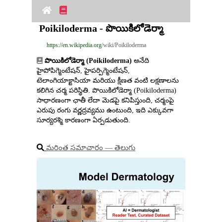
Poikiloderma - పొయికిలోడెర్మా
https://en.wikipedia.org
/wiki/Poikiloderma
పొయికిలోడెర్మా (Poikiloderma)
 అనేది 
హైపోపిగ్మెంటేషన్, హైపర్పిగ్మెంటేషన్, 
టెలాంగియాక్టాసియా మరియు క్షీణత వంటి లక్షణాలను 
కలిగిన చర్మ పరిస్థితి. పొయికిలోడెర్మా (Poikiloderma) 
సాధారణంగా ఛాతీ లేదా మెడపై కనిపిస్తుంది, చర్మంపై 
ఎరుపు రంగు వర్ణద్రవ్యము ఉంటుంది, ఇది ఎక్కువగా 
సూర్యరశ్మి కారణంగా ఏర్పడుతుంది.
మరింత సమాచారం ― తెలుగు