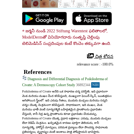
☆ జర్మనీ నుండి 2022 Stiftung Warentest ఫలితాలలో, 
ModelDermతో వినియోగదారు సంతృప్తి చెల్లింపు 
టెలిమెడిసిన్ సంప్రదింపుల కంటే కొంచెం తక్కువగా ఉంది.
 చిత్ర శోధన
relevance score : -100.0%
References
Diagnosis and Differential Diagnosis of Poikiloderma of
Civatte: A Dermoscopy Cohort Study
36892344
NIH
Poikiloderma of Civatte అనేది ఒక సాధారణ చర్మ పరిస్థితి, ఇది ప్రధానంగా 
మెడ మరియు ముఖం మీద కనిపిస్తుంది, ముఖ్యంగా ఫెయిర్-స్కిన్, ఋతుక్రమం 
ఆగిపోయిన స్త్రీలలో. ఇది ఎరుపు గీతలు, ముదురు మచ్చలు మరియు సన్నని 
చర్మం యొక్క మిశ్రమంగా కనిపిస్తుంది. సాధారణంగా, ఇది ముఖం, మెడ 
మరియు ఛాతీ వంటి సూర్యరశ్మికి బహిర్గతమైన ప్రాంతాలను ప్రభావితం 
చేస్తుంది, కానీ నిద్ర ఉన్న ప్రాంతాలను కూడా ప్రభావితం చేయవచ్చు. 
Poikiloderma of Civatte యొక్క ప్రధాన లక్షణాలు: ఎరుపు, ముదురు మచ్చలు 
లేదా రెడిమ్ మిశ్రమం. ఖచ్చితమైన కారణం పూర్తిగా తెలియదు, కానీ 
సూర్యరశ్మి, హార్మోన్ మార్పులు, పరిమళ ద్రవ్యాలు లేదా సౌందర్య సాధనాలకు 
ప్రతిచర్యలు, వృద్ధాప్యం వంటి అంశాలు పాత్ర పోషిస్తాయని భావిస్తారు. 