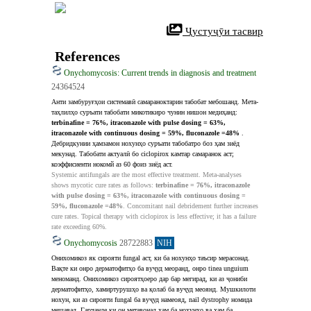
 Ҷустуҷӯи тасвир
References
Onychomycosis: Current trends in diagnosis and treatment
24364524
Анти замбуруғҳои системавӣ самараноктарин табобат мебошанд. Мета-
таҳлилҳо суръати табобати микотикиро чунин нишон медиҳанд: 
terbinafine = 76%, itraconazole with pulse dosing = 63%, 
itraconazole with continuous dosing = 59%, fluconazole =48% 
. 
Дебридкунии ҳамзамон нохунҳо суръати табобатро боз ҳам зиёд 
мекунад. Табобати актуалӣ бо ciclopirox камтар самаранок аст; 
коэффисиенти нокомй аз 60 фоиз зиёд аст.
Systemic antifungals are the most effective treatment. Meta-analyses 
shows mycotic cure rates as follows: 
terbinafine = 76%, itraconazole 
with pulse dosing = 63%, itraconazole with continuous dosing = 
59%, fluconazole =48%
. Concomitant nail debridement further increases 
cure rates. Topical therapy with ciclopirox is less effective; it has a failure 
rate exceeding 60%.
Onychomycosis
28722883
NIH
Онихомикоз як сирояти fungal аст, ки ба нохунҳо таъсир мерасонад. 
Вақте ки онро дерматофитҳо ба вуҷуд меоранд, онро tinea unguium 
меноманд. Онихомикоз сироятҳоеро дар бар мегирад, ки аз ҷониби 
дерматофитҳо, хамиртурушҳо ва қолаб ба вуҷуд меоянд. Мушкилоти 
нохун, ки аз сирояти fungal ба вуҷуд намеояд, nail dystrophy номида 
мешавад. Гарчанде ки он метавонад ҳам ба нохунҳо ва ҳам ба 