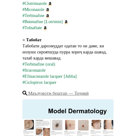
#Clotrimazole
#Miconazole
#Terbinafine
#Butenafine [Lotrimin]
#Tolnaftate
○ 
Табобат
Табобати дарозмуддат одатан то он даме, ки 
нохуни сироятшуда пурра хориҷ карда шавад, 
талаб карда мешавад.
#Terbinafine (oral)
#Itraconazole
#Efinaconazole lacquer [Jublia]
#Ciclopirox lacquer
Маълумоти бештар ― Тоҷикӣ