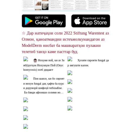
☆ Дар натиҷаҳои соли 2022 Stiftung Warentest аз 
Олмон, қаноатмандии истеъмолкунандагон аз 
ModelDerm нисбат ба машваратҳои пулакии 
телетиб танҳо каме пасттар буд.
 Нохуни пой, ки аз За
Ҳолати сирояти fungal да
нбӯруғҳои Нохунҳои Пой (Onyc
р ангушти калон.
homycosis) осеб дидааст
Пои шахсе, ки бо сироят
и нохун fungal даҳ ҳафта ба курс
и доруворӣ шифоҳӣ terbinafine.
 Ба банди афзоиши солими ноху
нҳо дар паси нохунҳои боқимонд
аи сироятшуда аҳамият диҳед.