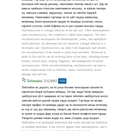
нохунҳои пой таъсир расонад, онихомикоз бештар маъмул аст. Дар ин 
мақола ҷанбаҳои гуногуни онихомикози нохунҳо, аз қабили таъсири 
он, навъҳои клиникӣ, марҳилаҳо, ташхис ва табобат баррасӣ 
мешаванд. Онихомикоз гарчанде ки ба ҳаёт таҳдид намекунад, 
метавонад боиси мушкилоти ҷиддие ба монанди селлюлит, сепсис, 
сирояти устухон, осеби бофтаҳо ва аз даст додани нохунҳо гардад.
Onychomycosis is a fungal infection of the nail unit. When dermatophytes 
cause onychomycosis, this condition is called tinea unguium. The term 
onychomycosis encompasses the dermatophytes, yeasts, and saprophytic 
mold infections. An abnormal nail not caused by a fungal infection is a 
dystrophic nail. Onychomycosis can infect both fingernails and toenails, 
but onychomycosis of the toenail is much more prevalent. Discussed in 
detail in this activity are all evolving facets of the topic, including disease 
burden, clinical types, staging, diagnosis, and management of toenail 
onychomycosis. While non-life-threatening, onychomycosis can lead to 
severe complications such as cellulitis, sepsis, osteomyelitis, tissue 
damage, and nail loss.
Terbinafine
31424802
NIH
Terbinafine як доруест, ки бо роҳи бастани эпоксидазаи сквален бо 
сироятҳои fungal мубориза мебарад. Он бар зидди бисёр намудҳои 
занбӯруғҳои пӯст самаранок аст ва барои табобати занбӯруғҳои нохун 
ҳангоми қабули даҳонӣ тасдиқ карда шудааст. Гарчанде ки аксари 
таъсири тарафҳо ба монанди дарди сар ва мушкилоти меъда ночизанд 
ва худ аз худ дур мешаванд, тағирот дар мазза (дисгеузия) метавонад 
аз ҳалим то шадид фарқ кунад ва баъзан боиси талафоти вазн гардад. 
Тағироти доимии таъми нодир аст, аммо гузориш дода шудааст.
Terbinafine is an antifungal medication that works through the inhibition 
of squalene epoxidase. It has activity against most dermatophytes, and it 