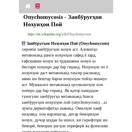
Onychomycosis - Занбӯруғҳои 
Нохунҳои Пой
https://en.wikipedia.org
/wiki/Onychomycosis
Занбӯруғҳои Нохунҳои Пой (Onychomycosis)
сирояти занбӯруғҳои нохун аст. Аломатҳо 
метавонанд ранги нохунҳои сафед ё зард, 
ғафсшавии нохун ва ҷудошавии нохун аз 
бистари нохунро дар бар гиранд. Нохунҳои по ё 
нохунҳои даст метавонанд таъсир расонанд, 
аммо ин бештар барои нохунҳои пойҳо маъмул 
аст. Мушкилот метавонанд целлюлитҳои пои 
поёнро дар бар гиранд. Як қатор намудҳои 
гуногуни занбӯруғҳо метавонанд боиси 
занбӯруғҳои нохунҳои пой (onychomycosis) , аз 
ҷумла дерматофитҳо шаванд. Омилҳои хавф 
инҳоянд: пои варзишгар, дигар бемориҳои 
нохун, дучор шудан ба шахсе, ки гирифтори ин 
беморӣ, бемории рагҳои периферӣ ва функсияи 
сусти масуният мебошанд.