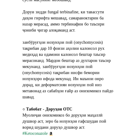
Доруи зидди fungal terbinafine, ки тавассути 
даҳон гирифта мешавад, самараноктарин ба 
назар мерасад, аммо тербинафин бо таъсири 
ҷониби ҷигар алоқаманд аст.
занбӯруғҳои нохунҳои пой (onychomycosis) 
тақрибан дар 10 фоизи аҳолии калонсол рух 
медиҳад ва одамони калонсол бештар таъсир 
мерасонанд. Мардон бештар аз духтарон таъсир 
мекунанд. занбӯруғҳои нохунҳои пой 
(onychomycosis) тақрибан нисфи бемории 
нохунҳоро ифода мекунад. Ин маънои онро 
дорад, ки деформатсияи нохунҳои пой низ 
метавонад аз сабабҳои ғайр аз онихомикоз пайдо 
шавад.
○ 
Табобат - Доруҳои OTC
Муолиҷаи онихомикоз бо доруҳои маҳаллӣ 
душвор аст, зеро ба нохунҳои ғафсшудаи пой 
ворид шудани доруҳо душвор аст.
#Ketoconazole