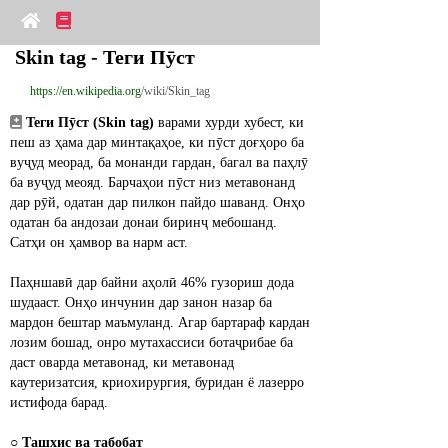
Skin tag - Теги Пӯст
https://en.wikipedia.org
/wiki/Skin_tag
Теги Пӯст (Skin tag)
 варами хурди хубест, ки 
пеш аз ҳама дар минтақаҳое, ки пӯст доғҳоро ба 
вуҷуд меорад, ба монанди гардан, багал ва паҳлӯ 
ба вуҷуд меояд. Барчаҳои пӯст низ метавонанд 
дар рӯй, одатан дар пилкон пайдо шаванд. Онҳо 
одатан ба андозаи донаи биринҷ мебошанд. 
Сатҳи он ҳамвор ва нарм аст.
Паҳншавӣ дар байни аҳолӣ 46% гузориш дода 
шудааст. Онҳо инчунин дар занон назар ба 
мардон бештар маъмуланд. Агар бартараф кардан 
лозим бошад, онро мутахассиси ботаҷрибае ба 
даст оварда метавонад, ки метавонад 
каутеризатсия, криохирургия, буридан ё лазерро 
истифода барад.
○ 
Ташхис ва табобат