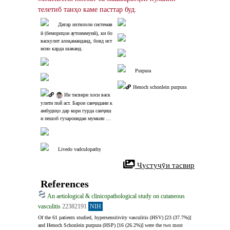
телетиб танҳо каме пасттар буд.
Дигар ихтилоли системав
ӣ (бемориҳои аутоиммунӣ), ки бо 
васкулит алоқаманданд, бояд ист
исно карда шаванд.
Purpura
Henoch schonlein purpura
 Ин тасвири хоси васк
улити пой аст. Барои санҷидани к
амбудиҳо дар кори гурда санҷиш
и пешоб гузаронидан мумкин ас
т.
Livedo vadculopathy
 Ҷустуҷӯи тасвир
References
An aetiological & clinicopathological study on cutaneous
vasculitis
22382191
NIH
Of the 61 patients studied, hypersensitivity vasculitis (HSV) [23 (37.7%)] 
and Henoch Schonlein purpura (HSP) [16 (26.2%)] were the two most 