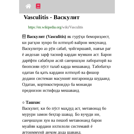
Vasculitis - Васкулит
https://en.wikipedia.org
/wiki/Vasculitis
Васкулит (Vasculitis)
 як гурӯҳи бемориҳоест, 
ки рагҳои хунро бо илтиҳоб вайрон мекунанд. 
Васкулитро аз рӯи сабаб, ҷойгиршавӣ, навъи раг 
ё андозаи зарф тасниф кардан мумкин аст. Барои 
дарёфти сабабҳои аслӣ санҷишҳои лабораторӣ ва 
биопсияи пӯст талаб карда мешаванд. Табобатҳо 
одатан ба қатъ кардани илтиҳоб ва фишор 
додани системаи масуният нигаронида шудаанд. 
Одатан, кортикостероидҳо ба монанди 
преднизон истифода мешаванд.
○ 
Ташхис
Васкулит, ки бо пӯст маҳдуд аст, метавонад бо 
мурури замон беҳтар шавад. Бо вуҷуди ин, 
санҷишҳои хун ва пешоб метавонанд барои 
муайян кардани ихтилоли системавӣ ё 
аутоиммунӣ анҷом дода шаванд.