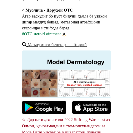
○ 
Муолиҷа - Доруҳои OTC
Агар васкулит бо пӯст бидуни ҳамла ба узвҳои 
дигар маҳдуд бошад, метавонад атрафшони 
стероидро истифода барад.
#OTC steroid ointment
Маълумоти бештар ― Тоҷикӣ
☆ Дар натиҷаҳои соли 2022 Stiftung Warentest аз 
Олмон, қаноатмандии истеъмолкунандагон аз 
ModelDerm нисбат ба машваратҳои пулакии 