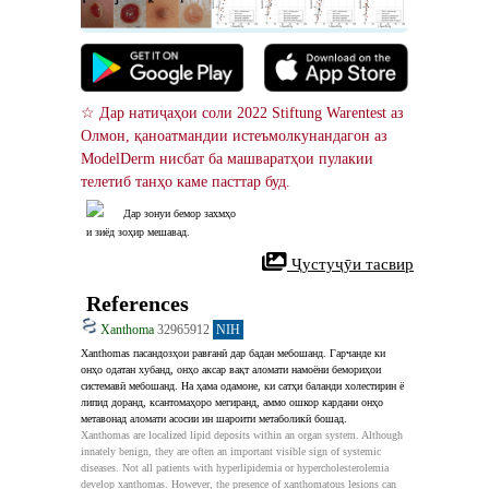
☆ Дар натиҷаҳои соли 2022 Stiftung Warentest аз 
Олмон, қаноатмандии истеъмолкунандагон аз 
ModelDerm нисбат ба машваратҳои пулакии 
телетиб танҳо каме пасттар буд.
Дар зонуи бемор захмҳо
и зиёд зоҳир мешавад.
 Ҷустуҷӯи тасвир
References
Xanthoma
32965912
NIH
Xanthomas пасандозҳои равғанӣ дар бадан мебошанд. Гарчанде ки 
онҳо одатан хубанд, онҳо аксар вақт аломати намоёни бемориҳои 
системавӣ мебошанд. На ҳама одамоне, ки сатҳи баланди холестирин ё 
липид доранд, ксантомаҳоро мегиранд, аммо ошкор кардани онҳо 
метавонад аломати асосии ин шароити метаболикӣ бошад.
Xanthomas are localized lipid deposits within an organ system. Although 
innately benign, they are often an important visible sign of systemic 
diseases. Not all patients with hyperlipidemia or hypercholesterolemia 
develop xanthomas. However, the presence of xanthomatous lesions can 