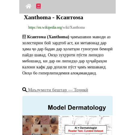
Xanthoma - Ксантома
https://en.wikipedia.org
/wiki/Xanthoma
Ксантома (Xanthoma)
 ҷамъшавии маводи аз 
холестирин бой зардтоб аст, ки метавонад дар 
ҳама ҷо дар бадан дар ҳолатҳои гуногуни беморӣ 
пайдо шавад. Онҳо зуҳуроти пӯсти липидоз 
мебошанд, ки дар он липидҳо дар ҳуҷайраҳои 
калони кафк дар дохили пӯст ҷамъ мешаванд. 
Онҳо бо гиперлипидемия алоқаманданд.
Маълумоти бештар ― Тоҷикӣ