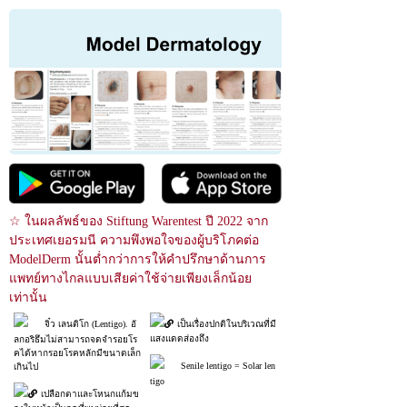
☆ ในผลลัพธ์ของ Stiftung Warentest ปี 2022 จาก
ประเทศเยอรมนี ความพึงพอใจของผู้บริโภคต่อ 
ModelDerm นั้นต่ำกว่าการให้คำปรึกษาด้านการ
แพทย์ทางไกลแบบเสียค่าใช้จ่ายเพียงเล็กน้อย
เท่านั้น
จิ๋ว เลนติโก (Lentigo). อั
เป็นเรื่องปกติในบริเวณที่มี
แสงแดดส่องถึง
ลกอริธึมไม่สามารถจดจำรอยโร
คได้หากรอยโรคหลักมีขนาดเล็ก
Senile lentigo = Solar len
เกินไป
tigo
เปลือกตาและโหนกแก้มข