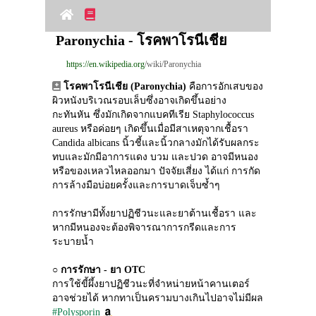
Paronychia - โรคพาโรนีเชีย
https://en.wikipedia.org
/wiki/Paronychia
โรคพาโรนีเชีย (Paronychia)
 คือการอักเสบของ
ผิวหนังบริเวณรอบเล็บซึ่งอาจเกิดขึ้นอย่าง
กะทันหัน ซึ่งมักเกิดจากแบคทีเรีย Staphylococcus 
aureus หรือค่อยๆ เกิดขึ้นเมื่อมีสาเหตุจากเชื้อรา 
Candida albicans นิ้วชี้และนิ้วกลางมักได้รับผลกระ
ทบและมักมีอาการแดง บวม และปวด อาจมีหนอง
หรือของเหลวไหลออกมา ปัจจัยเสี่ยง ได้แก่ การกัด 
การล้างมือบ่อยครั้งและการบาดเจ็บซ้ำๆ
การรักษามีทั้งยาปฏิชีวนะและยาต้านเชื้อรา และ
หากมีหนองจะต้องพิจารณาการกรีดและการ
ระบายน้ำ
○ 
การรักษา - ยา OTC
การใช้ขี้ผึ้งยาปฏิชีวนะที่จำหน่ายหน้าคานเตอร์
อาจช่วยได้ หากทาเป็นครามบางเกินไปอาจไม่มีผล
#Polysporin