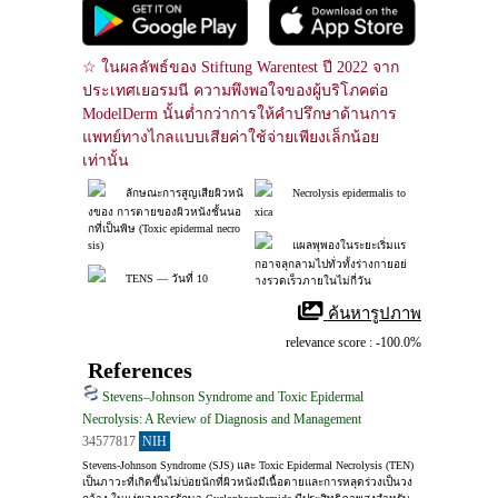
☆ ในผลลัพธ์ของ Stiftung Warentest ปี 2022 จาก
ประเทศเยอรมนี ความพึงพอใจของผู้บริโภคต่อ 
ModelDerm นั้นต่ำกว่าการให้คำปรึกษาด้านการ
แพทย์ทางไกลแบบเสียค่าใช้จ่ายเพียงเล็กน้อย
เท่านั้น
ลักษณะการสูญเสียผิวหนั
Necrolysis epidermalis to
งของ การตายของผิวหนังชั้นนอ
xica
กที่เป็นพิษ (Toxic epidermal necro
sis)
แผลพุพองในระยะเริ่มแร
กอาจลุกลามไปทั่วทั้งร่างกายอย่
TENS ― วันที่ 10
างรวดเร็วภายในไม่กี่วัน
 ค้นหารูปภาพ
relevance score : -100.0%
References
Stevens–Johnson Syndrome and Toxic Epidermal
Necrolysis: A Review of Diagnosis and Management
34577817
NIH
Stevens-Johnson Syndrome (SJS) และ Toxic Epidermal Necrolysis (TEN) 
เป็นภาวะที่เกิดขึ้นไม่บ่อยนักที่ผิวหนังมีเนื้อตายและการหลุดร่วงเป็นวง