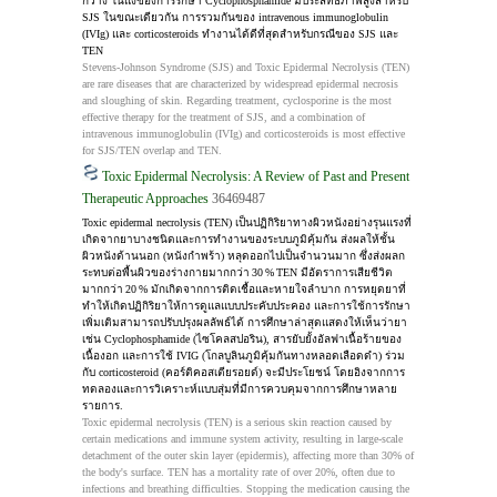
กว้าง ในแง่ของการรักษา Cyclophosphamide มีประสิทธิภาพสูงสำหรับ 
SJS ในขณะเดียวกัน การรวมกันของ intravenous immunoglobulin 
(IVIg) และ corticosteroids ทำงานได้ดีที่สุดสำหรับกรณีของ SJS และ 
TEN
Stevens-Johnson Syndrome (SJS) and Toxic Epidermal Necrolysis (TEN) 
are rare diseases that are characterized by widespread epidermal necrosis 
and sloughing of skin. Regarding treatment, cyclosporine is the most 
effective therapy for the treatment of SJS, and a combination of 
intravenous immunoglobulin (IVIg) and corticosteroids is most effective 
for SJS/TEN overlap and TEN.
Toxic Epidermal Necrolysis: A Review of Past and Present
Therapeutic Approaches
36469487
Toxic epidermal necrolysis (TEN) เป็นปฏิกิริยาทางผิวหนังอย่างรุนแรงที่
เกิดจากยาบางชนิดและการทำงานของระบบภูมิคุ้มกัน ส่งผลให้ชั้น
ผิวหนังด้านนอก (หนังกำพร้า) หลุดออกไปเป็นจำนวนมาก ซึ่งส่งผลก
ระทบต่อพื้นผิวของร่างกายมากกว่า 30 % TEN มีอัตราการเสียชีวิต
มากกว่า 20 % มักเกิดจากการติดเชื้อและหายใจลำบาก การหยุดยาที่
ทำให้เกิดปฏิกิริยาให้การดูแลแบบประคับประคอง และการใช้การรักษา
เพิ่มเติมสามารถปรับปรุงผลลัพธ์ได้ การศึกษาล่าสุดแสดงให้เห็นว่ายา
เช่น Cyclophosphamide (ไซโคลสปอริน), สารยับยั้งอัลฟาเนื้อร้ายของ
เนื้องอก และการใช้ IVIG (โกลบูลินภูมิคุ้มกันทางหลอดเลือดดำ) ร่วม
กับ corticosteroid (คอร์ติคอสเตียรอยด์) จะมีประโยชน์ โดยอิงจากการ
ทดลองและการวิเคราะห์แบบสุ่มที่มีการควบคุมจากการศึกษาหลาย
รายการ.
Toxic epidermal necrolysis (TEN) is a serious skin reaction caused by 
certain medications and immune system activity, resulting in large-scale 
detachment of the outer skin layer (epidermis), affecting more than 30% of 
the body's surface. TEN has a mortality rate of over 20%, often due to 
infections and breathing difficulties. Stopping the medication causing the 