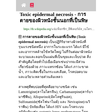
Toxic epidermal necrosis - การ
ตายของผิวหนังชั้นนอกที่เป็นพิษ
https://th.wikipedia.org
/wiki/ท็อกซิก_อีพิเดอร์มัล_เนโครไลซิส
การตายของผิวหนังชั้นนอกที่เป็นพิษ (Toxic 
epidermal necrosis)
 เป็นปฏิกิริยาทางผิวหนังที่
รุนแรงชนิดหนึ่ง อาการในระยะแรก ได้แก่ มีไข้
และอาการคล้ายไข้หวัดใหญ่ ไม่กี่วันต่อมาผิวหนัง
จะบวมและลอกเป็นแผ่นที่เป็นขุยและเจ็บปวด สิ่ง
สำคัญคือโดยทั่วไปเยื่อเมือกเช่นปากจะมีส่วน
เกี่ยวข้องด้วย ภาวะแทรกซ้อน ได้แก่ ภาวะขาด
น้ำ, ภาวะติดเชื้อในกระแสเลือด, โรคปอดบวม 
และอวัยวะหลายส่วนล้มเหลว
สาเหตุที่พบบ่อยที่สุดคือยาบางชนิด เช่น 
Lamotrigine(ลาโมไตรจีน), Carbamazepine(คาร์บา
มาซีพีน), Allopurinol(อัลโลพูรินอล), 
Sulfonamide(ซัลโฟนาไมด์) และ Nevirapine(เนวิ
ราพีน) ปัจจัยเสี่ยง ได้แก่ HIV และโรคระบบ
ภูมิคุ้มกันเช่น systemic lupus erythematosus โดย