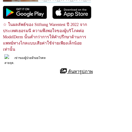
☆ ในผลลัพธ์ของ Stiftung Warentest ปี 2022 จาก
ประเทศเยอรมนี ความพึงพอใจของผู้บริโภคต่อ 
ModelDerm นั้นต่ำกว่าการให้คำปรึกษาด้านการ
แพทย์ทางไกลแบบเสียค่าใช้จ่ายเพียงเล็กน้อย
เท่านั้น
เข่าของผู้ป่วยมีรอยโรคห
ลายจุด.
 ค้นหารูปภาพ
relevance score : -100.0%
References
Xanthoma
32965912
NIH
Xanthomas คือไขมันสะสมในร่างกาย แม้ว่าพวกมันจะไม่เป็นพิษเป็นภัย 
แต่ก็มักจะเป็นสัญญาณที่สำคัญของโรคทางระบบที่มองเห็นได้ ไม่ใช่
ทุกคนที่มีระดับคอเลสเตอรอลหรือไขมันสูงจะได้รับแซนโทมา แต่การ
ตรวจพบสิ่งเหล่านี้อาจเป็นสัญญาณสำคัญของสภาวะการเผาผลาญ
เหล่านี้
Xanthomas are localized lipid deposits within an organ system. Although 
innately benign, they are often an important visible sign of systemic 
diseases. Not all patients with hyperlipidemia or hypercholesterolemia 