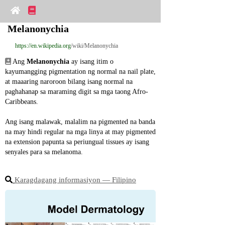
Melanonychia
https://en.wikipedia.org
/wiki/Melanonychia
 Ang 
Melanonychia
 ay isang itim o 
kayumangging pigmentation ng normal na nail plate, 
at maaaring naroroon bilang isang normal na 
paghahanap sa maraming digit sa mga taong Afro-
Caribbeans.
Ang isang malawak, malalim na pigmented na banda 
na may hindi regular na mga linya at may pigmented 
na extension papunta sa periungual tissues ay isang 
senyales para sa melanoma.
Karagdagang informasiyon ― Filipino