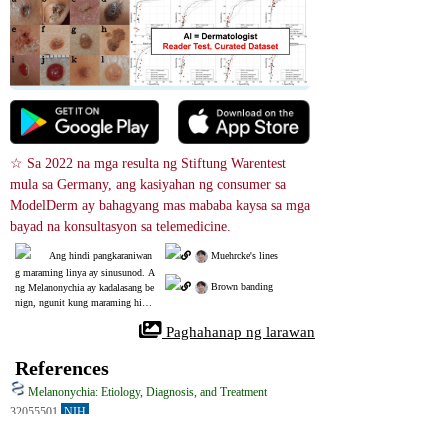
☆ Sa 2022 na mga resulta ng Stiftung Warentest 
mula sa Germany, ang kasiyahan ng consumer sa 
ModelDerm ay bahagyang mas mababa kaysa sa mga 
bayad na konsultasyon sa telemedicine.
Ang hindi pangkaraniwan
 Muehrcke's lines
g maraming linya ay sinusunod. A
 Brown banding
ng Melanonychia ay kadalasang be
nign, ngunit kung maraming hindi 
regular na linya sa antas na ito, ma
 Paghahanap ng larawan
aaring isaalang-alang ang isang bio
psy.
References
Melanonychia: Etiology, Diagnosis, and Treatment
32055501
NIH
Maraming mga pasyente ang nahahanap ang melanonychia tungkol sa, 