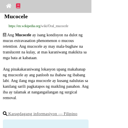
Mucocele
https://en.wikipedia.org
/wiki/Oral_mucocele
 Ang 
Mucocele
 ay isang kondisyon na dulot ng 
mucus extravasation phenomenon o mucous 
retention. Ang mucocele ay may mala-bughaw na 
translucent na kulay, at mas karaniwang makikita sa 
mga bata at kabataan.
Ang pinakakaraniwang lokasyon upang makahanap 
ng mucocele ay ang panloob na ibabaw ng ibabang 
labi. Ang ilang mga mucocele ay kusang nalulutas sa 
kanilang sarili pagkatapos ng maikling panahon. Ang 
iba ay talamak at nangangailangan ng surgical 
removal.
Karagdagang informasiyon ― Filipino