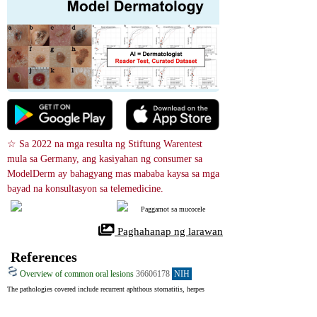
☆ Sa 2022 na mga resulta ng Stiftung Warentest 
mula sa Germany, ang kasiyahan ng consumer sa 
ModelDerm ay bahagyang mas mababa kaysa sa mga 
bayad na konsultasyon sa telemedicine.
Paggamot sa mucocele
 Paghahanap ng larawan
References
Overview of common oral lesions
36606178
NIH
The pathologies covered include recurrent aphthous stomatitis, herpes 
simplex virus, oral squamous cell carcinoma, geographic tongue, oral 
candidosis, oral lichen planus, pre-malignant disorders, pyogenic 