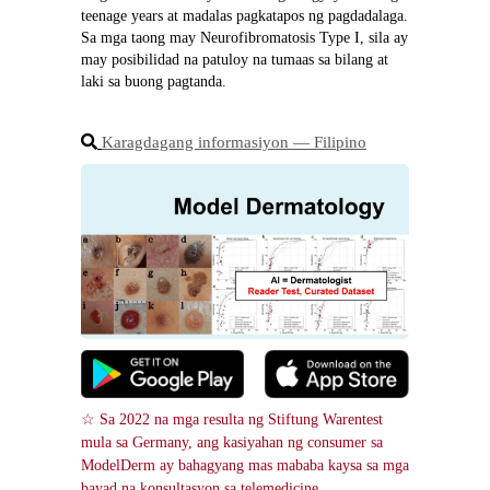
teenage years at madalas pagkatapos ng pagdadalaga. 
Sa mga taong may Neurofibromatosis Type I, sila ay 
may posibilidad na patuloy na tumaas sa bilang at 
laki sa buong pagtanda.
Karagdagang informasiyon ― Filipino
☆ Sa 2022 na mga resulta ng Stiftung Warentest 
mula sa Germany, ang kasiyahan ng consumer sa 
ModelDerm ay bahagyang mas mababa kaysa sa mga 
bayad na konsultasyon sa telemedicine.