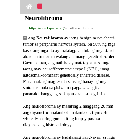
Neurofibroma
https://en.wikipedia.org
/wiki/Neurofibroma
 Ang 
Neurofibroma
 ay isang benign nerve-sheath 
tumor sa peripheral nervous system. Sa 90% ng mga 
kaso, ang mga ito ay matatagpuan bilang mga stand-
alone na tumor na walang anumang genetic disorder. 
Gayunpaman, ang natitira ay matatagpuan sa mga 
taong may neurofibromatosis type I (NF1), isang 
autosomal-dominant genetically inherited disease. 
Maaari silang magresulta sa isang hanay ng mga 
sintomas mula sa pisikal na pagpapapangit at 
pananakit hanggang sa kapansanan sa pag-iisip.
Ang neurofibroma ay maaaring 2 hanggang 20 mm 
ang diyametro, malambot, malambot, at pinkish-
white. Maaaring gumamit ng biopsy para sa 
diagnosis ng histopathology.
Ang neurofibroma ay kadalasang nangyayari sa mga 