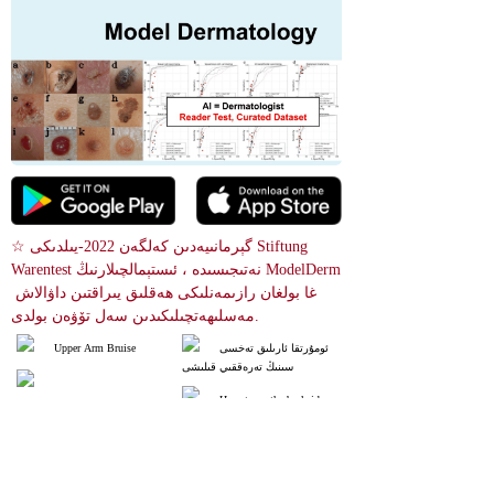
☆ گېرمانىيەدىن كەلگەن 2022-يىلدىكى Stiftung 
Warentest نەتىجىسىدە ، ئىستېمالچىلارنىڭ ModelDerm 
غا بولغان رازىمەنلىكى ھەقلىق يىراقتىن داۋالاش 
مەسلىھەتچىلىكىدىن سەل تۆۋەن بولدى.
ئومۇرتقا ئارىلىق تەخسى
Upper Arm Bruise
سىنىڭ تەرەققىي قىلىشى
Hematoma the backside
بۇ خىل ئەھۋالدا كىشىلەر د
Subungual hematoma
ائىم مېلانوما كېسەللىكىگە كۆڭۈل ب
ۆلىدۇ. ئەگەر بىر نەچچە كۈن ئىچىد
ە تۇيۇقسىز يۈز بەرسە ، ئادەتتە مې
لانوما ئەمەس. ئەگەر ئۇ بىر نەچچە 