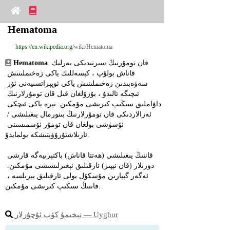
Hematoma
https://en.wikipedia.org
/wiki/Hematoma
 قان تومۇرنىڭ سىرتىدىكى يەرلىك 
Hematoma
قاناش بولۇپ ، كېسەللىك ياكى زەخىملىنىش 
سەۋەبىدىن زەخىملىنىش ياكى ئوپېراتسىيەنى ئۆز 
ئىچىگە ئالىدۇ ، بۇزۇلغان قىل قان تومۇرلارنىڭ 
داۋاملىق سىڭىپ كىرىشى مۇمكىن. تېرە ياكى ئىچكى 
ئەزالاردىكى قان تومۇرلارنىڭ بىنورمال يىغىلىشى / 
ئۆسۈشى بولغان قان تومۇر ئۆسمىسىنى 
ئارىلاشتۇرۇۋېتىشكە بولمايدۇ.
قاننىڭ يىغىلىشى (ھەتتا قاناش) باكتېرىيەگە قارشى 
دورىلار (قان نېپىز) ئارقىلىق ئېغىرلىشىشى مۇمكىن. 
ئەگەر گېپارىن مۇسكۇل يولى ئارقىلىق بېرىلسە ، 
قاننىڭ سىڭىپ كىرىشى مۇمكىن.
تېخىمۇ كۆپ ئۇچۇرلار ― Uyghur