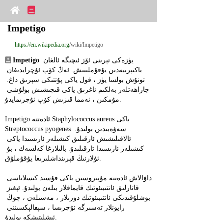
Impetigo
https://en.wikipedia.org
/wiki/Impetigo
 يۈزەكى تېرىنى ئۆز ئىچىگە ئالغان 
Impetigo
باكتېرىيەدىن يۇقۇملىنىش. ئەڭ كۆپ ئۇچرايدىغان 
تونۇش بولسا يۈز ، قول ياكى پۇتتىكى سېرىق داغ. 
جاراھەتلەر بەلكىم ئاغرىق ياكى قىچىشىش بولۇشى 
مۇمكىن ، ئەمما قىزىش كۆپ ئۇچرىمايدۇ.
Impetigo ئادەتتە Staphylococcus aureus ياكى 
Streptococcus pyogenes سەۋەبىدىن بولىدۇ. 
ئالاقىلىشىش ئارقىلىق كىشىلەر ئارىسىدا ياكى 
كىشىلەر ئارىسىدا تارقىلىدۇ. بالىلارغا كەلسەك ، بۇ 
ئۇلارنىڭ قېرىنداشلىرىغا يۇقۇملۇق.
داۋالاش ئادەتتە مۇپىروسىن ياكى فۇسىد كىسلاتاسى 
قاتارلىق ئانتىبىئوتىك قايماقلار بىلەن بولىدۇ. ئېغىز 
بوشلۇقىدىكى ئانتىبىئوتىك دورىلار ، مەسىلەن ، چوڭ 
رايونلار تەسىرگە ئۇچرىسا ، سېفالېكسىننى 
ئىشلىتىشكە بولىدۇ.