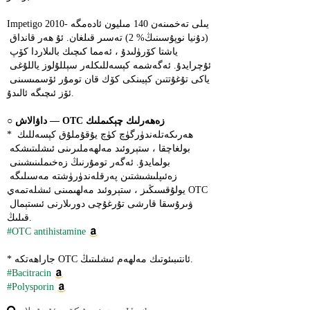
Impetigo 2010-يىلى تەخمىنەن 140 مىليون ئادەمگە 
(دۇنيا نوپۇسىنىڭ% 2) تەسىر قىلغان. ئۇ ھەر قانداق 
ياشتا كۆرۈلىدۇ ، ئەمما كىچىك بالىلاردا كۆپ 
ئۇچرايدۇ. ئەگەشمە كېسەللىكلەر سېللۇلوز ياللۇغى 
ياكى تۇغۇتتىن كېيىنكى كۆك قان تومۇر ئۆسمىسىنى 
ئۆز ئىچىگە ئالىدۇ.
داۋالاش ― OTC زەھەرلىك چېكىملىك ​​
○ 
* ھەرىكەتلەندۈرگۈچ كۈچ يۇقۇملۇق كېسەللىك 
بولغاچقا ، ستېروئىد مەلھەملىرىنى ئىشلىتىشكە 
بولمايدۇ. ئەگەر تومۇرنىڭ زەخىملىنىشىنى 
زەئىپلىشىشتىن پەرقلەندۈرۈشتە مەسىلىگە 
يولۇقسىڭىز ، ستېروئىد مەلھىمىنى ئىشلەتمەي OTC 
ۋىرۇسقا قارشى تۇرغۇچى دورىلارنى ئىستېمال 
قىلىڭ.
#OTC antihistamine
* جاراھەتكە OTC ئانتىبىئوتىك مەلھەم ئىشلىتىڭ.
#Bacitracin
#Polysporin