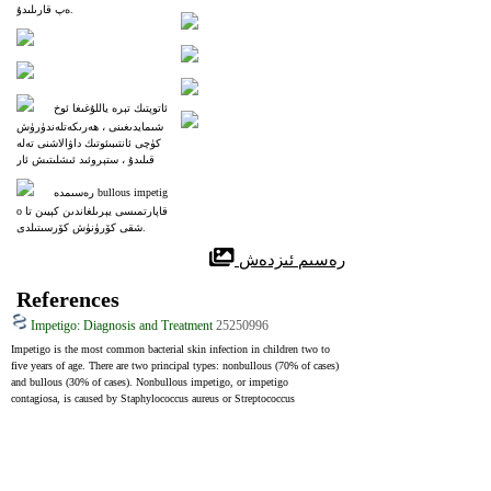
ەپ قارىلىدۇ.
ئاتوپتىك تېرە ياللۇغىغا ئوخ
شىمايدىغىنى ، ھەرىكەتلەندۈرۈش
 كۈچى ئانتىبىئوتىك داۋالاشنى تەلە
پ قىلىدۇ ، ستېروئىد ئىشلىتىش ئار
قىلىق ناچارلىشىشى مۇمكىن.
رەسىمدە bullous impetig
o قاپارتمىسى يېرىلغاندىن كېيىن تا
شقى كۆرۈنۈش كۆرسىتىلدى.
 رەسىم ئىزدەش
References
Impetigo: Diagnosis and Treatment
25250996
Impetigo is the most common bacterial skin infection in children two to 
five years of age. There are two principal types: nonbullous (70% of cases) 
and bullous (30% of cases). Nonbullous impetigo, or impetigo 
contagiosa, is caused by Staphylococcus aureus or Streptococcus 
pyogenes, and is characterized by honey-colored crusts on the face and 
extremities. Impetigo primarily affects the skin or secondarily infects 
insect bites, eczema, or herpetic lesions. Bullous impetigo, which is 
caused exclusively by S. aureus, results in large, flaccid bullae and is 
more likely to affect intertriginous areas. Both types usually resolve 