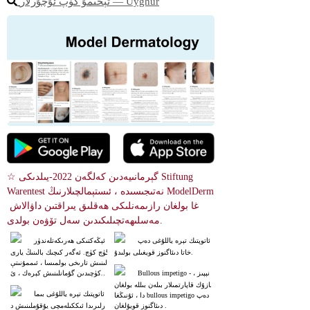
تېخىمۇ كۆپ ئۇچۇرلار ― Uyghur
☆ گېرمانىيەدىن كەلگەن 2022-يىلدىكى Stiftung 
Warentest نەتىجىسىدە ، ئىستېمالچىلارنىڭ ModelDerm 
غا بولغان رازىمەنلىكى ھەقلىق يىراقتىن داۋالاش 
مەسلىھەتچىلىكىدىن سەل تۆۋەن بولدى.
ئاتوپتىك تېرە ياللۇغى دەپ 
ئېڭەكتىكى ھەرىكەتلەندۈر
خاتا دىئاگنوز قويغىلى بولىدۇ.
گۈچ كۈچ. ئەگەر كىچىك بالىنىڭ يارى
لىنىش تارىخى بولمىسا ، ئىممۇنىتې
Bullous impetigo - نېپىز ، 
ت كۈچىدىن گۇمانلىنىش كېرەك ، ئ
ەمما جاراھەتكە ئوخشاش جاراھەتل
نازۇك قاپارتمىلار بىلەن بىللە بولغان
ەر كېڭىيىۋاتىدۇ.
ئاتوپتىك تېرە ياللۇغى بىما
دا ، ئۇنىڭغا bullous impetigo دەپ
 دىئاگنوز قويۇلغان.
رلىرىدا ئىككىلەمچى يۇقۇملىنىش د