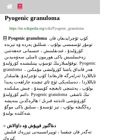
Pyogenic granuloma
https://en.wikipedia.org
/wiki/Pyogenic_granuloma
 كۆپ ئۇچرايدىغان قان 
Pyogenic granuloma
تومۇر ئۆسمىسى بولۇپ ، شىللىق پەردە ۋە تېرىدە 
كۆرۈلىدۇ ، غىدىقلىنىش ، جىسمانى جەھەتتىن 
زەخىملىنىش ياكى ھورمون ئامىلى سەۋەبىدىن 
توقۇلمىلارنىڭ ئۆسۈپ يېتىلىشىدە كۆرۈلىدۇ. Pyogenic 
granuloma ھەر قانداق ياشتا كۆرۈلىشى مۇمكىن ، 
ئاياللاردا ئەرلەرگە قارىغاندا كۆپ ئۇچرايدۇ. ھامىلدار 
ئاياللاردا ، دەسلەپكى ئۈچ ئاي ئىچىدە جاراھەت پەيدا 
بولۇپ ، يەتتىنچى ئايغىچە كۆپىيىدۇ ، چىش مىلىكىدە 
دائىم كۆرۈلىدۇ. Pyogenic granuloma نىڭ تاشقى 
كۆرۈنۈشى ئادەتتە قىزىل / ھالرەڭدىن بىنەپشە 
رەڭگىچە بولۇپ ، تېز ئۆسىدۇ ، سىلىق ياكى موگۇ 
شەكلىدە بولىدۇ.
دىئاگنوز قويۇش ۋە داۋالاش
○ 
ئەگەر قان چىقسا ، ئوپېراتسىيەنى تېزرەك قىلىش 
كېرەك.