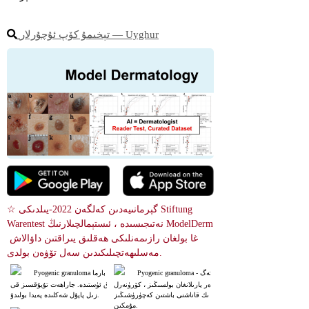
تېخىمۇ كۆپ ئۇچۇرلار ― Uyghur
☆ گېرمانىيەدىن كەلگەن 2022-يىلدىكى Stiftung 
Warentest نەتىجىسىدە ، ئىستېمالچىلارنىڭ ModelDerm 
غا بولغان رازىمەنلىكى ھەقلىق يىراقتىن داۋالاش 
مەسلىھەتچىلىكىدىن سەل تۆۋەن بولدى.
Pyogenic granuloma - ئەگ
Pyogenic granuloma بارما
ەر يارىلانغان بولسىڭىز ، كۆرۈنەرل
ق ئۈستىدە. جاراھەت تۇيۇقسىز قى
ىك قاناشنى باشتىن كەچۈرۈشىڭىز 
زىل پاپۇل شەكلىدە پەيدا بولىدۇ.
مۇمكىن.