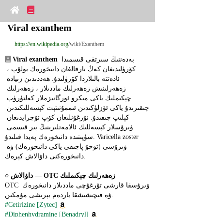
Viral exanthem
https://en.wikipedia.org
/wiki/Exanthem
 بەدەننىڭ سىرتقى قىسمىدا 
Viral exanthem
كۆرۈلىدىغان كەڭ تارقالغان دانىخورەك بولۇپ ، 
ئادەتتە بالىلاردا كۆرۈلىدۇ. ھەددىدىن زىيادە 
زەھەرلىنىش زەھەرلىك ماددىلار ، زەھەرلىك 
چېكىملىك ​​ياكى مىكرو ئورگانىزملار كەلتۈرۈپ 
چىقىرىدۇ ياكى ئۆزلۈكىدىن ئىممۇنىتېت كېسەللىكىدىن 
كېلىپ چىقىدۇ. نۇرغۇنلىغان كۆپ ئۇچرايدىغان 
ۋىرۇسلار كېسەللىك ئالامەتلىرىنىڭ بىر قىسمى 
سۈپىتىدە دانىخورەك پەيدا قىلىدۇ. Varicella zoster 
ۋىرۇسى (توخۇ پاچىقى ياكى دانىخورەك) ۋە 
دانىخورەكنى داۋالاش كېرەك.
داۋالاش ― OTC زەھەرلىك چېكىملىك ​​
○ 
OTC ۋىرۇسقا قارشى تۇرغۇچى ماددىلار دانىخورەك 
ۋە قىچىشىشقا ياردەم بېرىشى مۇمكىن.
#Cetirizine [Zytec]
#Diphenhydramine [Benadryl]