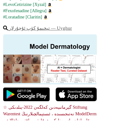
#LevoCetirizine [Xyzal]
#Fexofenadine [Allegra]
#Loratadine [Claritin]
تېخىمۇ كۆپ ئۇچۇرلار ― Uyghur
☆ گېرمانىيەدىن كەلگەن 2022-يىلدىكى Stiftung 
Warentest نەتىجىسىدە ، ئىستېمالچىلارنىڭ ModelDerm 
غا بولغان رازىمەنلىكى ھەقلىق يىراقتىن داۋالاش 
مەسلىھەتچىلىكىدىن سەل تۆۋەن بولدى.
 پۈتۈن بەدەندە دانىخور
بالىنىڭ دۈمبىسىدىكى تېرىد