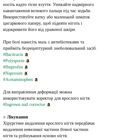
носіть надто тісне взуття. Уникайте надмірного 
навантаження великого пальця під час ходьби.
Використовуйте ватку або маленький шматок 
цигаркового паперу, щоб підняти ніготь і 
відокремити його від ураженої шкіри.
При болі нанесіть мазь з антибіотиками та 
прийміть безрецептурний знеболювальний засіб.
#Bacitracin
#Polysporin
#Ibuprofen
#Naproxen
#Acetaminophen
Для виправлення деформації можна 
використовувати коректор для врослого нігтя.
#Ingrown nail corrector
○ 
Лікування
Хірургічне видалення врослого нігтя передбачає 
видалення невеликої частини бічної частини 
нігтя та руйнування основи нігтя.