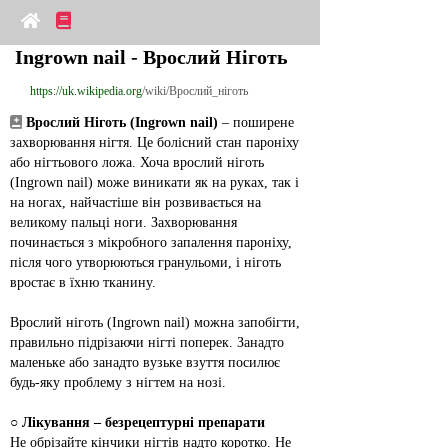
Ingrown nail - Врослий Ніготь
https://uk.wikipedia.org
/wiki/Врослий_ніготь
Врослий Ніготь (Ingrown nail)
 – поширене 
захворювання нігтя. Це болісний стан пароніху 
або нігтьового ложа. Хоча врослий ніготь 
(Ingrown nail) може виникати як на руках, так і 
на ногах, найчастіше він розвивається на 
великому пальці ноги. Захворювання 
починається з мікробного запалення пароніху, 
після чого утворюються гранульоми, і ніготь 
вростає в їхню тканину.
Врослий ніготь (Ingrown nail) можна запобігти, 
правильно підрізаючи нігті поперек. Занадто 
маленьке або занадто вузьке взуття посилює 
будь‑яку проблему з нігтем на нозі.
○ 
Лікування – безрецептурні препарати
Не обрізайте кінчики нігтів надто коротко. Не 