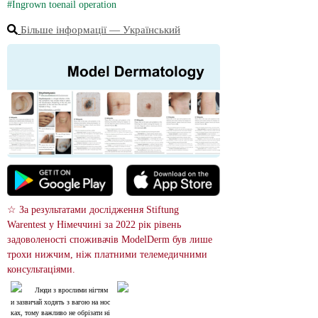
#Ingrown toenail operation
Більше інформації ― Український
☆ За результатами дослідження Stiftung 
Warentest у Німеччині за 2022 рік рівень 
задоволеності споживачів ModelDerm був лише 
трохи нижчим, ніж платними телемедичними 
консультаціями.
Люди з врослими нігтям
и зазвичай ходять з вагою на нос
ках, тому важливо не обрізати ні