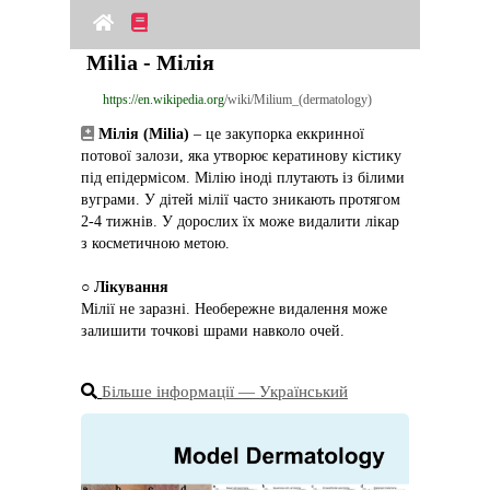
Milia - Мілія
https://en.wikipedia.org
/wiki/Milium_(dermatology)
Мілія (Milia)
 – це закупорка еккринної 
потової залози, яка утворює кератинову кістику 
під епідермісом. Мілію іноді плутають із білими 
вуграми. У дітей мілії часто зникають протягом 
2‑4 тижнів. У дорослих їх може видалити лікар 
з косметичною метою.
○ 
Лікування
Мілії не заразні. Необережне видалення може 
залишити точкові шрами навколо очей.
Більше інформації ― Український