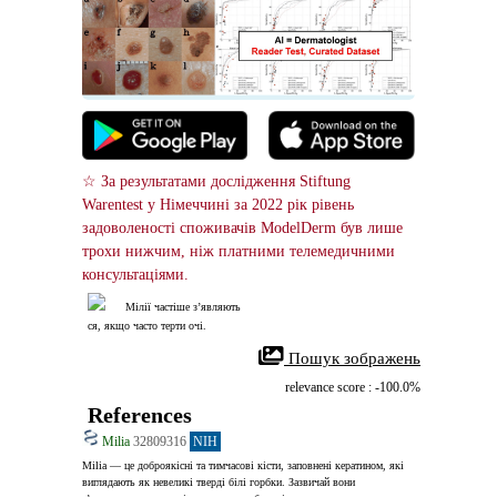
☆ За результатами дослідження Stiftung 
Warentest у Німеччині за 2022 рік рівень 
задоволеності споживачів ModelDerm був лише 
трохи нижчим, ніж платними телемедичними 
консультаціями.
Мілії частіше з’являють
ся, якщо часто терти очі.
 Пошук зображень
relevance score : -100.0%
References
Milia
32809316
NIH
Milia — це доброякісні та тимчасові кісти, заповнені кератином, які 
виглядають як невеликі тверді білі горбки. Зазвичай вони 