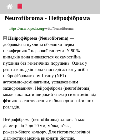
Neurofibroma - Нейрофіброма
https://en.wikipedia.org
/wiki/Neurofibroma
Нейрофіброма (Neurofibroma)
 — 
доброякісна пухлина оболонки нерва 
периферичної нервової системи. У 90 % 
випадків вона виявляється як самостійна 
пухлина без генетичних порушень. Однак у 
решти випадків вона спостерігається у осіб з 
нейрофіброматозом I типу (NF1) — 
аутосомно‑домінантним, успадкованим 
захворюванням. Нейрофіброма (neurofibroma) 
може викликати широкий спектр симптомів: від 
фізичного спотворення та болю до когнітивних 
розладів.
Нейрофіброма (neurofibroma) зазвичай має 
діаметр від 2 до 20 мм, м’яка, в’яла, 
рожево‑білого кольору. Для гістопатологічної 
діагностики можна виконати біопсію.