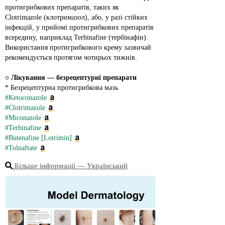
протигрибкових препаратів, таких як 
Clotrimazole (клотримазол), або, у разі стійких 
інфекцій, у прийомі протигрибкових препаратів 
всередину, наприклад Terbinafine (тербінафін). 
Використання протигрибкового крему зазвичай 
рекомендується протягом чотирьох тижнів.
○ 
Лікування — безрецептурні препарати
* Безрецептурна протигрибкова мазь
#Ketoconazole
#Clotrimazole
#Miconazole
#Terbinafine
#Butenafine [Lotrimin]
#Tolnaftate
Більше інформації ― Український