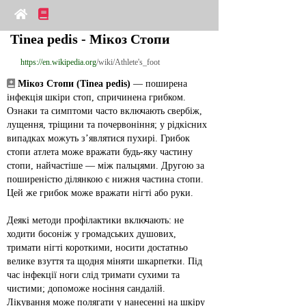
Tinea pedis - Мікоз Стопи
https://en.wikipedia.org
/wiki/Athlete's_foot
Мікоз Стопи (Tinea pedis)
 — поширена 
інфекція шкіри стоп, спричинена грибком. 
Ознаки та симптоми часто включають свербіж, 
лущення, тріщини та почервоніння; у рідкісних 
випадках можуть з’являтися пухирі. Грибок 
стопи атлета може вражати будь‑яку частину 
стопи, найчастіше — між пальцями. Другою за 
поширеністю ділянкою є нижня частина стопи. 
Цей же грибок може вражати нігті або руки.
Деякі методи профілактики включають: не 
ходити босоніж у громадських душових, 
тримати нігті короткими, носити достатньо 
велике взуття та щодня міняти шкарпетки. Під 
час інфекції ноги слід тримати сухими та 
чистими; допоможе носіння сандалій.
Лікування може полягати у нанесенні на шкіру 