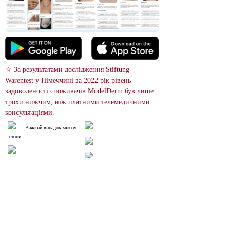
☆ За результатами дослідження Stiftung 
Warentest у Німеччині за 2022 рік рівень 
задоволеності споживачів ModelDerm був лише 
трохи нижчим, ніж платними телемедичними 
консультаціями.
Важкий випадок мікозу
 стопи
При грибкових інфекціях
 характерним є виступаючий кра
й, покритий лусочками.
 Пошук зображень