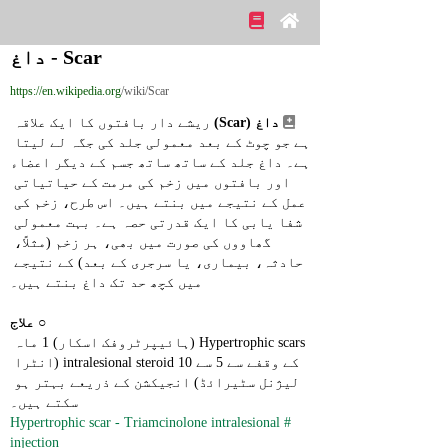
Scar - داغ
https://en.wikipedia.org
/wiki/Scar
داغ (Scar)
 ریشے دار بافتوں کا ایک علاقہ 
ہے جو چوٹ کے بعد معمولی جلد کی جگہ لے لیتا 
ہے۔ داغ جلد کے ساتھ ساتھ جسم کے دیگر اعضاء 
اور بافتوں میں زخم کی مرمت کے حیاتیاتی 
عمل کے نتیجے میں بنتے ہیں۔ اس طرح، زخم کی 
شفا یابی کا ایک قدرتی حصہ ہے۔ بہت معمولی 
گھاووں کی صورت میں بھی، ہر زخم (مثلاً، 
حادثہ، بیماری، یا سرجری کے بعد) کے نتیجے 
میں کچھ حد تک داغ بنتے ہیں۔
○ 
علاج
Hypertrophic scars (ہائیپرٹروفک اسکار) 1 ماہ 
کے وقفے سے 5 سے 10 intralesional steroid (انٹرا 
لیژنل سٹیرائڈ) انجیکشن کے ذریعے بہتر ہو 
سکتے ہیں۔
#Hypertrophic scar - Triamcinolone intralesional 
injection