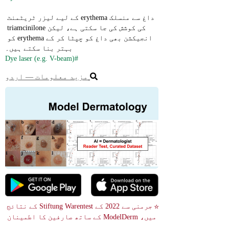
داغ سے منسلک erythema کے لیے لیزر ٹریٹمنٹ 
کی کوشش کی جا سکتی ہے، لیکن triamcinilone 
انجیکشن بھی داغ کو چپٹا کر کے erythema کو 
بہتر بنا سکتے ہیں۔
#Dye laser (e.g. V-beam)
مزید معلومات ― اردو
☆ جرمنی سے 2022 کے Stiftung Warentest کے نتائج 
میں، ModelDerm کے ساتھ صارفین کا اطمینان 
ادا شدہ ٹیلی میڈیسن مشاورت کے مقابلے میں 